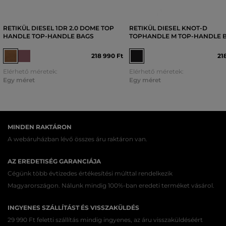
RETIKÜL DIESEL 1DR 2.0 DOME TOP
RETIKÜL DIESEL KNOT-D
HANDLE TOP-HANDLE BAGS
TOPHANDLE M TOP-HANDLE 
218 990 Ft
21
Elérhető méretek:
Elérhető méretek:
Egy méret
Egy méret
MINDEN RAKTÁRON
A webáruházban lévő összes áru raktáron van.
AZ EREDETISÉG GARANCIÁJA
Cégünk több évtizedes értékesítési múlttal rendelkezik
Magyarországon. Nálunk mindig 100%-ban eredeti terméket vásárol.
INGYENES SZÁLLÍTÁST ÉS VISSZAKÜLDÉS
29 990 Ft feletti szállítás mindig ingyenes, az áru visszaküldéséért