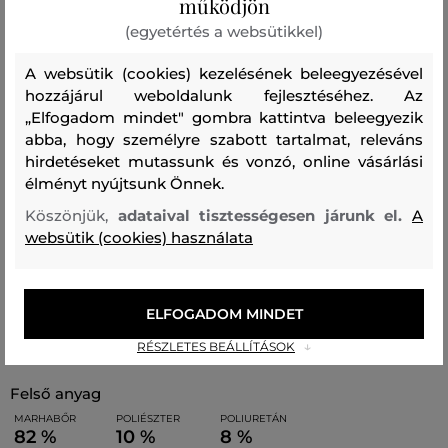
működjön
kártyatartó rekesszel és külön cipzáras rekesszel van
(egyetértés a websütikkel)
felszerelve. A prémium minőségű marhabőr rendkívül
erős és tartós, miközben megőrzi luxus megjelenését.
A websütik (cookies) kezelésének beleegyezésével
Egy összetéveszthetetlenül stílusos kiegészítő, amely
hozzájárul weboldalunk fejlesztéséhez. Az
„Elfogadom mindet" gombra kattintva beleegyezik
tökéletesen kiegészíti az Ön öltözékét.
abba, hogy személyre szabott tartalmat, releváns
hirdetéseket mutassunk és vonzó, online vásárlási
Méretek: 20 x 12 x 4 cm
élményt nyújtsunk Önnek.
Köszönjük,
adataival tisztességesen járunk el.
A
websütik (cookies) használata
Szabás/Típus
CROSSBODY BAG
Szezon: SS26
Termék kódja
B2W30268-326-KC-2hk-0
ELFOGADOM MINDET
Összetétel
RÉSZLETES BEÁLLÍTÁSOK
felső anyag
MARHABŐR
POLIÉSZTER
POLIURETÁN
82 %
10 %
8 %