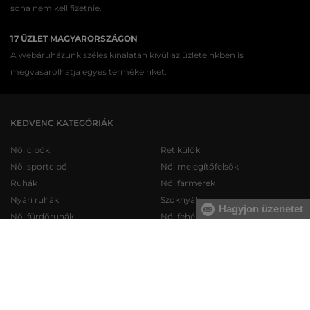
soha nem kell fizetnie.
17 ÜZLET MAGYARORSZÁGON
A webáruházunk széles kínálatán kívül az üzleteinkben is
megvásárolhatja egyes termékeinket.
KEDVENC KATEGÓRIÁK
Női cipők
Retikülök
Női sportcipő
Női melegítőfelsők
Ruhák
Női farmerek
Nyári ruhák
Szoknyák
Hagyjon üzenetet
Női fürdőruhák
Női fehérneműk
Férfi cipők
Férfi melegítőfelsők
Férfi sportcipő
Férfi melegítőnadrágok
Férfi farmerek
Férfi pulóverek
Férfi rövidnadrágok
Férfi ingek