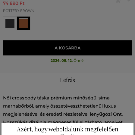
74 890 Ft
POTTERY BROWN
A KOSÁRBA
2026. 08. 12.
Önnél
Leírás
Női crossbody táska prémium minőségű, sima
marhabőrből, amely összetéveszthetetlenül luxus
megjelenésével és eredeti részleteivel lenyűgözi Önt.
Hosszúkás dizájnja mágneses füllel zárható, amelyet
Azért, hogy weboldalunk megfelelően
arany Karl Autograph logó díszít. A béléselt belső rész