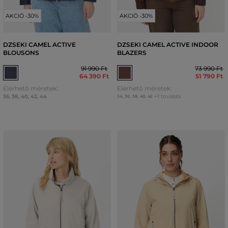
AKCIÓ -30%
AKCIÓ -30%
DZSEKI CAMEL ACTIVE
DZSEKI CAMEL ACTIVE INDOOR
BLOUSONS
BLAZERS
91 990 Ft
73 990 Ft
64 390 Ft
51 790 Ft
Elérhető méretek:
Elérhető méretek:
36
,
38
,
40
,
42
,
44
+1 további
34
,
36
,
38
,
40
,
42