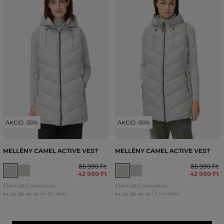
AKCIÓ -50%
AKCIÓ -50%
MELLÉNY CAMEL ACTIVE VEST
MELLÉNY CAMEL ACTIVE VEST
85 990 Ft
85 990 Ft
42 990 Ft
42 990 Ft
Elérhető méretek:
Elérhető méretek:
+4 további
+2 további
34
,
36
,
38
,
40
,
42
34
,
36
,
38
,
40
,
42