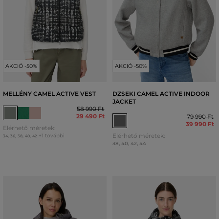
AKCIÓ -50%
AKCIÓ -50%
MELLÉNY CAMEL ACTIVE VEST
DZSEKI CAMEL ACTIVE INDOOR
JACKET
58 990 Ft
29 490 Ft
79 990 Ft
39 990 Ft
Elérhető méretek:
Elérhető méretek:
+1 további
34
,
36
,
38
,
40
,
42
38
,
40
,
42
,
44