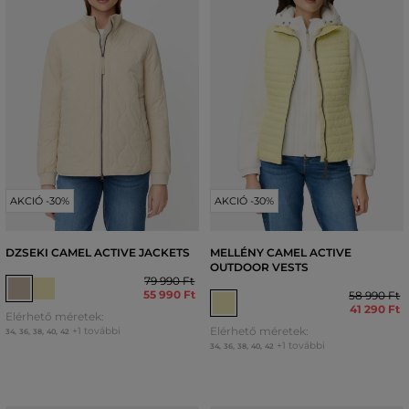
AKCIÓ -30%
AKCIÓ -30%
DZSEKI CAMEL ACTIVE JACKETS
MELLÉNY CAMEL ACTIVE
OUTDOOR VESTS
79 990 Ft
55 990 Ft
58 990 Ft
41 290 Ft
Elérhető méretek:
Elérhető méretek:
+1 további
34
,
36
,
38
,
40
,
42
+1 további
34
,
36
,
38
,
40
,
42