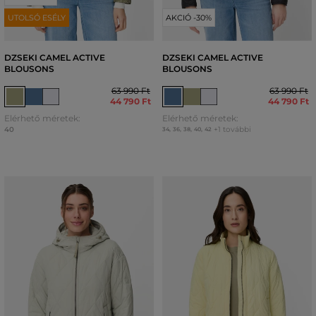
UTOLSÓ ESÉLY
AKCIÓ -30%
DZSEKI CAMEL ACTIVE
DZSEKI CAMEL ACTIVE
BLOUSONS
BLOUSONS
63 990 Ft
63 990 Ft
44 790 Ft
44 790 Ft
Elérhető méretek:
Elérhető méretek:
40
+1 további
34
,
36
,
38
,
40
,
42