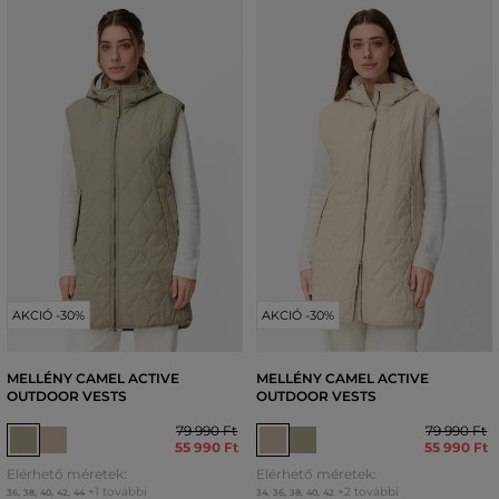
AKCIÓ -30%
AKCIÓ -30%
MELLÉNY CAMEL ACTIVE
MELLÉNY CAMEL ACTIVE
OUTDOOR VESTS
OUTDOOR VESTS
79 990 Ft
79 990 Ft
55 990 Ft
55 990 Ft
Elérhető méretek:
Elérhető méretek:
+1 további
+2 további
36
,
38
,
40
,
42
,
44
34
,
36
,
38
,
40
,
42