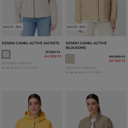
AKCIÓ -30%
AKCIÓ -30%
DZSEKI CAMEL ACTIVE JACKETS
DZSEKI CAMEL ACTIVE
BLOUSONS
91 990 Ft
64 390 Ft
85 990 Ft
60 190 Ft
Elérhető méretek:
Elérhető méretek:
+2 további
34
,
36
,
38
,
40
,
42
+2 további
34
,
36
,
38
,
40
,
42