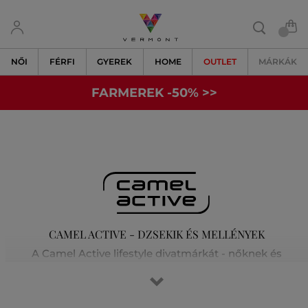
NŐI
FÉRFI
GYEREK
HOME
OUTLET
MÁRKÁK
FARMEREK -50% >>
CAMEL ACTIVE - DZSEKIK ÉS MELLÉNYEK
A Camel Active lifestyle divatmárkát - nőknek és
férfiaknak - az utazás és a távoli vidékek megismerése
ihlette. Kollekcióiban mindig kiváló minőségű anyagokat