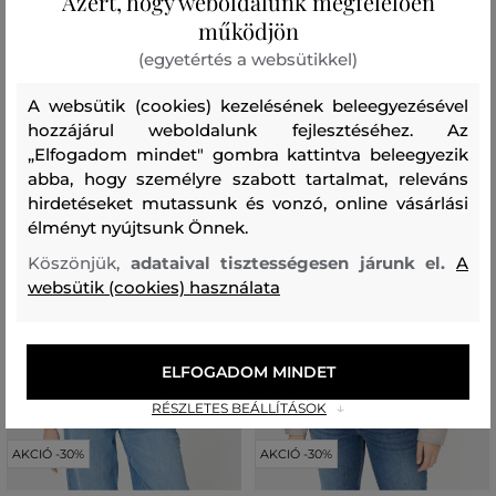
Azért, hogy weboldalunk megfelelően
38 990 Ft
48 990 Ft
27 290 Ft
34 290 Ft
működjön
Elérhető méretek:
Elérhető méretek:
(egyetértés a websütikkel)
36
,
38
,
40
,
42
,
44
+2 további
34
,
36
,
38
,
40
,
42
A websütik (cookies) kezelésének beleegyezésével
hozzájárul weboldalunk fejlesztéséhez. Az
„Elfogadom mindet" gombra kattintva beleegyezik
abba, hogy személyre szabott tartalmat, releváns
hirdetéseket mutassunk és vonzó, online vásárlási
élményt nyújtsunk Önnek.
Köszönjük,
adataival tisztességesen járunk el.
A
websütik (cookies) használata
ELFOGADOM MINDET
RÉSZLETES BEÁLLÍTÁSOK
AKCIÓ -30%
AKCIÓ -30%