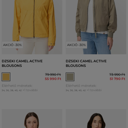
AKCIÓ -30%
AKCIÓ -30%
DZSEKI CAMEL ACTIVE
DZSEKI CAMEL ACTIVE
BLOUSONS
BLOUSONS
79 990 Ft
73 990 Ft
55 990 Ft
51 790 Ft
Elérhető méretek:
Elérhető méretek:
+1 további
+1 további
34
,
36
,
38
,
40
,
42
34
,
36
,
38
,
40
,
42