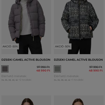
AKCIÓ -50%
AKCIÓ -50%
DZSEKI CAMEL ACTIVE BLOUSON
DZSEKI CAMEL ACTIVE BLOUSON
97 990 Ft
97 990 Ft
48 990 Ft
48 990 Ft
Elérhető méretek:
Elérhető méretek:
+2 további
+1 további
34
,
36
,
38
,
40
,
42
34
,
36
,
38
,
40
,
42