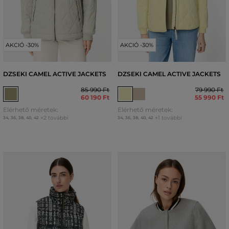
AKCIÓ -30%
AKCIÓ -30%
DZSEKI CAMEL ACTIVE JACKETS
DZSEKI CAMEL ACTIVE JACKETS
85 990 Ft
79 990 Ft
60 190 Ft
55 990 Ft
Elérhető méretek:
Elérhető méretek:
+2 további
+1 további
34
,
36
,
38
,
40
,
42
34
,
36
,
38
,
40
,
42