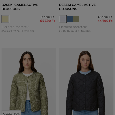
DZSEKI CAMEL ACTIVE
DZSEKI CAMEL ACTIVE
BLOUSONS
BLOUSONS
91 990 Ft
63 990 Ft
64 390 Ft
44 790 Ft
Elérhető méretek:
Elérhető méretek:
+1 további
+1 további
34
,
36
,
38
,
40
,
42
34
,
36
,
38
,
40
,
42
AKCIÓ -30%