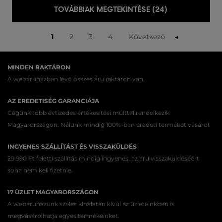
TOVÁBBIAK MEGTEKINTÉSE (24)
1
2
3
4
Következő
MINDEN RAKTÁRON
A webáruházban lévő összes áru raktáron van.
AZ EREDETISÉG GARANCIÁJA
Cégünk több évtizedes értékesítési múlttal rendelkezik
Magyarországon. Nálunk mindig 100%-ban eredeti terméket vásárol.
INGYENES SZÁLLÍTÁST ÉS VISSZAKÜLDÉS
29 990 Ft feletti szállítás mindig ingyenes, az áru visszaküldéséért
soha nem kell fizetnie.
17 ÜZLET MAGYARORSZÁGON
A webáruházunk széles kínálatán kívül az üzleteinkben is
megvásárolhatja egyes termékeinket.