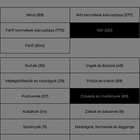
kombinál funkcionális elemekkel. Megvalósítja az igényt
azok számára, akik stílusosak szeretnek lenni a városban
Mind
(89)
Női termékek kiárusítása
(577)
vagy útra kelnek, hogy felfedezzék a világot.
Férfi termékek kiárusítása
(773)
Női
(621)
Férfi
(804)
Ruhák (36)
Ingek és blúzok (49)
Melegítőfelsők és nadrágok (29)
Pólók és trikók (89)
Pulóverek (57)
Dzsekik és mellények (89)
Kabátok (54)
Zakók és blézerek (8)
Szoknyák (11)
Nadrágok, farmerek és leggings