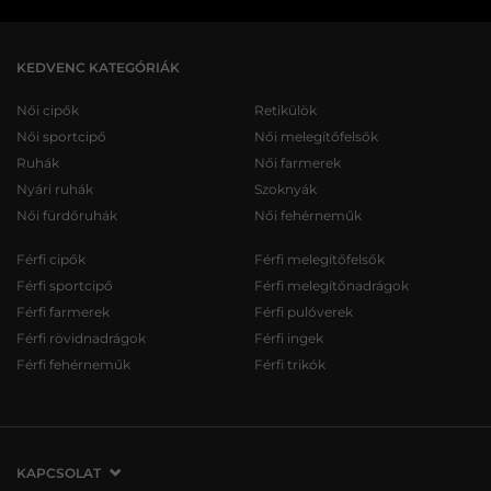
KEDVENC KATEGÓRIÁK
Női cipők
Retikülök
Női sportcipő
Női melegítőfelsők
Ruhák
Női farmerek
Nyári ruhák
Szoknyák
Női fürdőruhák
Női fehérneműk
Férfi cipők
Férfi melegítőfelsők
Férfi sportcipő
Férfi melegítőnadrágok
Férfi farmerek
Férfi pulóverek
Férfi rövidnadrágok
Férfi ingek
Férfi fehérneműk
Férfi trikók
KAPCSOLAT