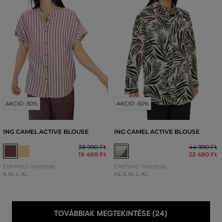
AKCIÓ -50%
AKCIÓ -50%
ING CAMEL ACTIVE BLOUSE
ING CAMEL ACTIVE BLOUSE
38 990 Ft
44 990 Ft
19 490 Ft
22 490 Ft
Elérhető méretek:
Elérhető méretek:
S
,
M
,
L
,
XL
XS
,
S
,
M
,
L
,
XL
TOVÁBBIAK MEGTEKINTÉSE (24)