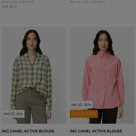
Elérhető méretek:
+1 további
XS
,
S
,
M
,
L
,
XL
XXS
,
XS
,
S
AKCIÓ -50%
AKCIÓ -50%
UTOLSÓ ESÉLY
ING CAMEL ACTIVE BLOUSE
ING CAMEL ACTIVE BLOUSE