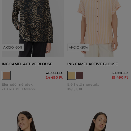
AKCIÓ -50%
AKCIÓ -50%
ING CAMEL ACTIVE BLOUSE
ING CAMEL ACTIVE BLOUSE
48 990 Ft
38 990 Ft
24 490 Ft
19 490 Ft
Elérhető méretek:
Elérhető méretek:
+1 további
XS
,
S
,
L
,
XL
XS
,
S
,
M
,
L
,
XL