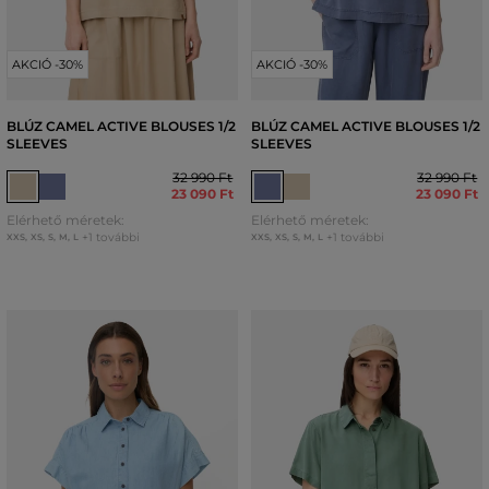
AKCIÓ -30%
AKCIÓ -30%
BLÚZ CAMEL ACTIVE BLOUSES 1/2
BLÚZ CAMEL ACTIVE BLOUSES 1/2
SLEEVES
SLEEVES
32 990 Ft
32 990 Ft
23 090 Ft
23 090 Ft
Elérhető méretek:
Elérhető méretek:
+1 további
+1 további
XXS
,
XS
,
S
,
M
,
L
XXS
,
XS
,
S
,
M
,
L