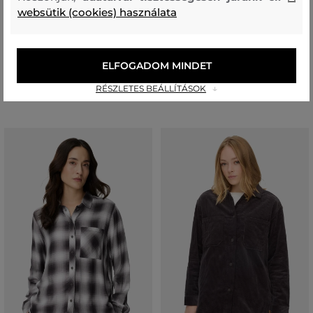
websütik (cookies) használata
ING CAMEL ACTIVE BLOUSE
ING CAMEL ACTIVE BLOUSE
48 990 Ft
48 990 Ft
+1
+1
24 490 Ft
24 490 Ft
ELFOGADOM MINDET
Elérhető méretek:
Elérhető méretek:
+1 további
+1 további
XXS
,
XS
,
S
,
M
,
L
XXS
,
XS
,
S
,
M
,
L
RÉSZLETES BEÁLLÍTÁSOK