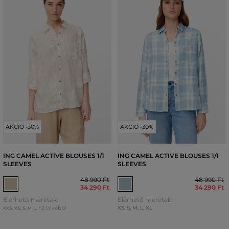
AKCIÓ -30%
AKCIÓ -30%
ING CAMEL ACTIVE BLOUSES 1/1
ING CAMEL ACTIVE BLOUSES 1/1
SLEEVES
SLEEVES
48 990 Ft
48 990 Ft
34 290 Ft
34 290 Ft
Elérhető méretek:
Elérhető méretek:
+2 további
XS
,
S
,
M
,
L
,
XL
XXS
,
XS
,
S
,
M
,
L