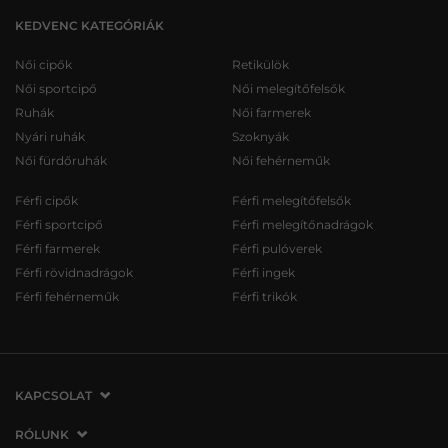
KEDVENC KATEGÓRIÁK
Női cipők
Retikülök
Női sportcipő
Női melegítőfelsők
Ruhák
Női farmerek
Nyári ruhák
Szoknyák
Női fürdőruhák
Női fehérneműk
Férfi cipők
Férfi melegítőfelsők
Férfi sportcipő
Férfi melegítőnadrágok
Férfi farmerek
Férfi pulóverek
Férfi rövidnadrágok
Férfi ingek
Férfi fehérneműk
Férfi trikók
KAPCSOLAT
VERMONT Services Slovakia s. r. o.
RÓLUNK