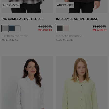
AKCIÓ -50%
AKCIÓ -50%
ING CAMEL ACTIVE BLOUSE
ING CAMEL ACTIVE BLOUSE
44 990 Ft
58 990 Ft
22 490 Ft
29 490 Ft
Elérhető méretek:
Elérhető méretek:
XS
,
S
,
M
,
L
,
XL
XS
,
S
,
M
,
L
,
XL