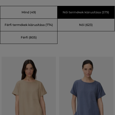
kombinál funkcionális elemekkel. Megvalósítja az igényt
azok számára, akik stílusosak szeretnek lenni a városban
Mind
(49)
Női termékek kiárusítása
(579)
vagy útra kelnek, hogy felfedezzék a világot.
Férfi termékek kiárusítása
(774)
Női
(623)
Férfi
(805)