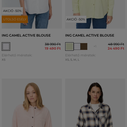
AKCIÓ -50%
UTOLSÓ ESÉLY
AKCIÓ -50%
ING CAMEL ACTIVE BLOUSE
ING CAMEL ACTIVE BLOUSE
38 990 Ft
48 990 Ft
+1
19 490 Ft
24 490 Ft
Elérhető méretek:
Elérhető méretek:
XS
XS
,
S
,
M
,
L