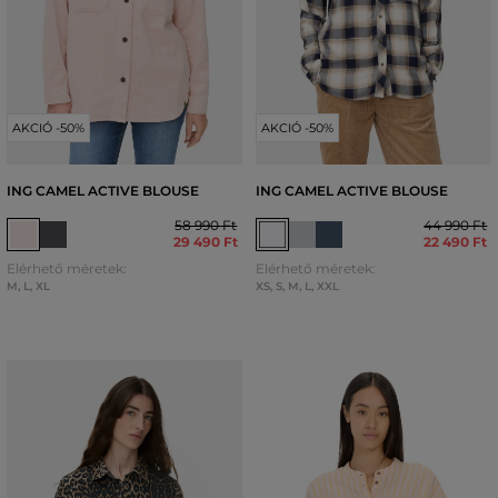
AKCIÓ -50%
AKCIÓ -50%
ING CAMEL ACTIVE BLOUSE
ING CAMEL ACTIVE BLOUSE
58 990 Ft
44 990 Ft
29 490 Ft
22 490 Ft
Elérhető méretek:
Elérhető méretek:
M
,
L
,
XL
XS
,
S
,
M
,
L
,
XXL