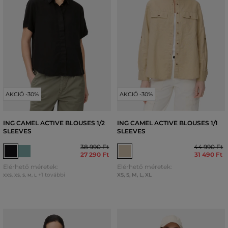
AKCIÓ -30%
AKCIÓ -30%
ING CAMEL ACTIVE BLOUSES 1/2
ING CAMEL ACTIVE BLOUSES 1/1
SLEEVES
SLEEVES
38 990 Ft
44 990 Ft
27 290 Ft
31 490 Ft
Elérhető méretek:
Elérhető méretek:
+1 további
XS
,
S
,
M
,
L
,
XL
XXS
,
XS
,
S
,
M
,
L