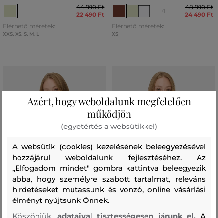
44 990 Ft
48 990 Ft
+1
22 490 Ft
24 490 Ft
Elérhető méretek:
Elérhető méretek:
XXS
,
XS
,
S
,
M
,
L
XS
Azért, hogy weboldalunk megfelelően
működjön
(egyetértés a websütikkel)
A websütik (cookies) kezelésének beleegyezésével
hozzájárul weboldalunk fejlesztéséhez. Az
„Elfogadom mindet" gombra kattintva beleegyezik
abba, hogy személyre szabott tartalmat, releváns
hirdetéseket mutassunk és vonzó, online vásárlási
élményt nyújtsunk Önnek.
AKCIÓ -50%
AKCIÓ -50%
Köszönjük,
adataival tisztességesen járunk el.
A