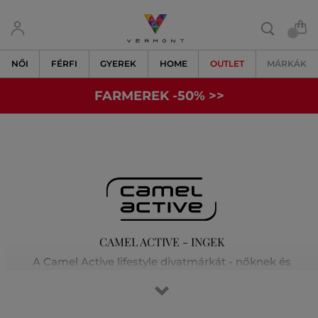
NŐI
FÉRFI
GYEREK
HOME
OUTLET
MÁRKÁK
FARMEREK -50% >>
CAMEL ACTIVE - INGEK
A Camel Active lifestyle divatmárkát - nőknek és
férfiaknak - az utazás és a távoli vidékek megismerése
ihlette. Kollekcióiban mindig kiváló minőségű anyagokat