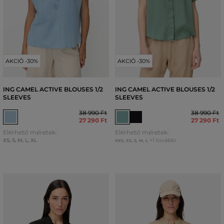
AKCIÓ -30%
AKCIÓ -30%
ING CAMEL ACTIVE BLOUSES 1/2
ING CAMEL ACTIVE BLOUSES 1/2
SLEEVES
SLEEVES
38 990 Ft
38 990 Ft
27 290 Ft
27 290 Ft
Elérhető méretek:
Elérhető méretek:
XS
,
S
,
M
,
L
,
XL
+1 további
XXS
,
XS
,
S
,
M
,
L