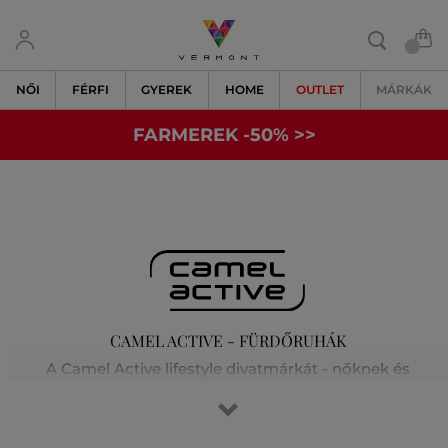
NŐI
FÉRFI
GYEREK
HOME
OUTLET
MÁRKÁK
FARMEREK -50% >>
CAMEL ACTIVE - FÜRDŐRUHÁK
A Camel Active lifestyle divatmárkát - nőknek és
férfiaknak - az utazás és a távoli vidékek megismerése
ihlette. Kollekcióiban mindig kiváló minőségű anyagokat