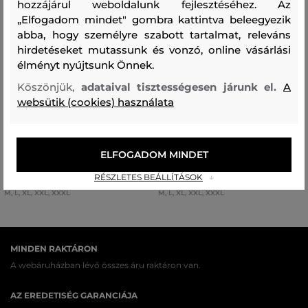
hozzájárul weboldalunk fejlesztéséhez. Az
„Elfogadom mindet" gombra kattintva beleegyezik
abba, hogy személyre szabott tartalmat, releváns
hirdetéseket mutassunk és vonzó, online vásárlási
élményt nyújtsunk Önnek.
AKCIÓ -50%
AKCIÓ -50%
Köszönjük,
adataival tisztességesen járunk el.
A
websütik (cookies) használata
FÜRDŐRUHA CAMEL ACTIVE
FÜRDŐRUHA CAMEL ACTIVE
BEACHSHORTS
BEACHSHORTS
ELFOGADOM MINDET
24 990 Ft
24 990 Ft
12 490 Ft
12 490 Ft
RÉSZLETES BEÁLLÍTÁSOK
Elérhető méretek:
Elérhető méretek:
M
,
L
,
XL
,
XXL
,
XXXL
M
,
L
,
XL
,
XXL
,
XXXL
MINDEN RAKTÁRON
A webáruházban lévő összes áru raktáron van.
AZ EREDETISÉG GARANCIÁJA