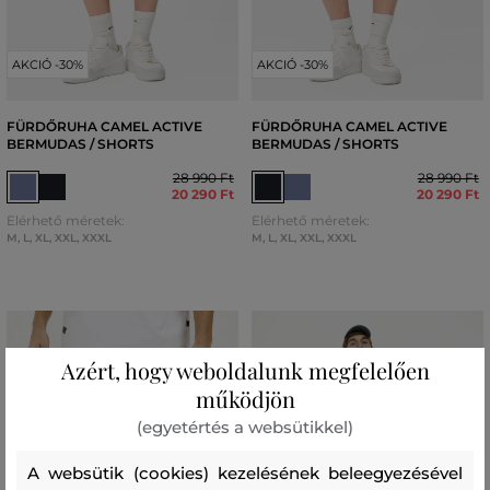
AKCIÓ -30%
AKCIÓ -30%
FÜRDŐRUHA CAMEL ACTIVE
FÜRDŐRUHA CAMEL ACTIVE
BERMUDAS / SHORTS
BERMUDAS / SHORTS
28 990 Ft
28 990 Ft
20 290 Ft
20 290 Ft
Elérhető méretek:
Elérhető méretek:
M
,
L
,
XL
,
XXL
,
XXXL
M
,
L
,
XL
,
XXL
,
XXXL
Azért, hogy weboldalunk megfelelően
működjön
(egyetértés a websütikkel)
A websütik (cookies) kezelésének beleegyezésével