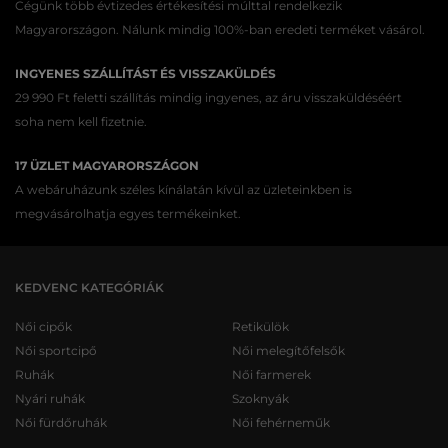
Cégünk több évtizedes értékesítési múlttal rendelkezik
Magyarországon. Nálunk mindig 100%-ban eredeti terméket vásárol.
INGYENES SZÁLLÍTÁST ÉS VISSZAKÜLDÉS
29 990 Ft feletti szállítás mindig ingyenes, az áru visszaküldéséért
soha nem kell fizetnie.
17 ÜZLET MAGYARORSZÁGON
A webáruházunk széles kínálatán kívül az üzleteinkben is
megvásárolhatja egyes termékeinket.
KEDVENC KATEGÓRIÁK
Női cipők
Retikülök
Női sportcipő
Női melegítőfelsők
Ruhák
Női farmerek
Nyári ruhák
Szoknyák
Női fürdőruhák
Női fehérneműk