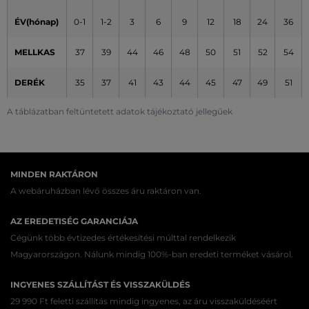
ÉV(hónap)
0-1
1-2
3
6
9
12
18
24
36
MELLKAS
37
39
44
46
48
50
51
52
54
DERÉK
35
37
41
43
44
45
47
49
51
A táblázatban feltüntetett adatok tájékoztató jellegűek
MINDEN RAKTÁRON
A webáruházban lévő összes áru raktáron van.
AZ EREDETISÉG GARANCIÁJA
Cégünk több évtizedes értékesítési múlttal rendelkezik
Magyarországon. Nálunk mindig 100%-ban eredeti terméket vásárol.
INGYENES SZÁLLÍTÁST ÉS VISSZAKÜLDÉS
29 990 Ft feletti szállítás mindig ingyenes, az áru visszaküldéséért