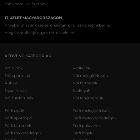
soha nem kell fizetnie.
17 ÜZLET MAGYARORSZÁGON
A webáruházunk széles kínálatán kívül az üzleteinkben is
megvásárolhatja egyes termékeinket.
KEDVENC KATEGÓRIÁK
Női cipők
Retikülök
Női sportcipő
Női melegítőfelsők
Ruhák
Női farmerek
Nyári ruhák
Szoknyák
Női fürdőruhák
Női fehérneműk
Férfi cipők
Férfi melegítőfelsők
Férfi sportcipő
Férfi melegítőnadrágok
Férfi farmerek
Férfi pulóverek
Férfi rövidnadrágok
Férfi ingek