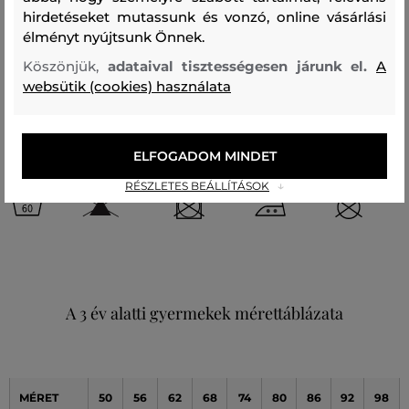
felső anyag
hirdetéseket mutassunk és vonzó, online vásárlási
élményt nyújtsunk Önnek.
PAMUT
100 %
Köszönjük,
adataival tisztességesen járunk el.
A
websütik (cookies) használata
Kezelési útmutató
ELFOGADOM MINDET
MOSÁS
FEHÉRÍTÉS
SZÁRÍTÁS
VASALÁS
TISZTÍTÁS
RÉSZLETES BEÁLLÍTÁSOK
A 3 év alatti gyermekek mérettáblázata
MÉRET
50
56
62
68
74
80
86
92
98