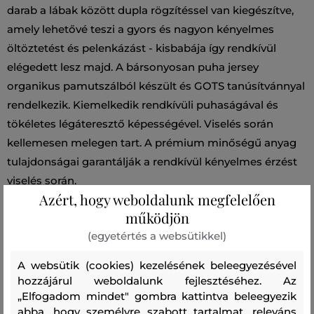
darab a lábak között dupla rögzítéssel van kiegészítve,
amely lehetővé teszi a gyors és nagyon kényelmes
öltöztetést és pelenkázást - kisbabája így rendkívül
elégedett lesz majd. A bársonyosan puha jersey
organikus pamutszálból készült és GOTS tanúsítvánnyal
rendelkezik. Kiemelkedik rendkívüli puhaságával és
tökéletes légáteresztő képességével. Viselés során
kellemesen melegen tart. A prémium minőségű anyag
tulajdonságai garantálják a rendkívül kényelmes érzést
viselés során.
Azért, hogy weboldalunk megfelelően
működjön
Szabás/Típus
REGULAR
Szezon: PF24
Termék kódja
(egyetértés a websütikkel)
505196-424-GN-110
A websütik (cookies) kezelésének beleegyezésével
Összetétel
hozzájárul weboldalunk fejlesztéséhez. Az
„Elfogadom mindet" gombra kattintva beleegyezik
abba, hogy személyre szabott tartalmat, releváns