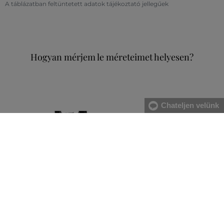
A táblázatban feltüntetett adatok tájékoztató jellegűek
Hogyan mérjem le méreteimet helyesen?
Chateljen velünk