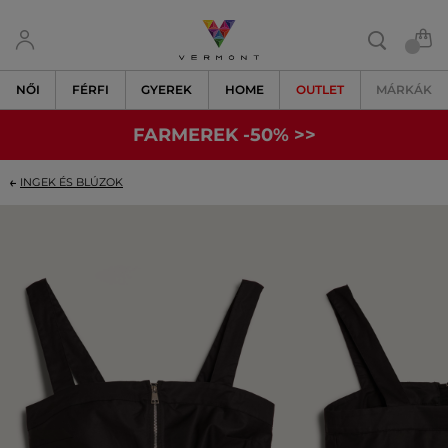
NŐI
FÉRFI
GYEREK
HOME
OUTLET
MÁRKÁK
FARMEREK -50% >>
INGEK ÉS BLÚZOK