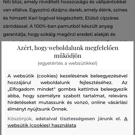
Női blúz, amely rövidített hosszúságú és vállpántokkal
van ellátva. Egyszínű dizájnú darab, amely élénk, színes
és hímzett Karl logóval kiegészített. Elülső cipzáras
záródással. A 100%-ban pamutból készült anyag
garantálja, hogy sokáig megőrzi eredeti alakját és
maximális kényelmet biztosít viselés közben. Remekül
Azért, hogy weboldalunk megfelelően
kombinálható darab, amely stílusosan kiegészíti majd
működjön
nyári öltözékét. Kombinálja egy azonos dizájnú
(egyetértés a websütikkel)
rövidnadrággal, ha tökéletes szettre vágyik.
A websütik (cookies) kezelésének beleegyezésével
hozzájárul weboldalunk fejlesztéséhez. Az
Szezon: SS24
Termék kódja
241W1611-324-KW-999
„Elfogadom mindet" gombra kattintva beleegyezik
abba, hogy személyre szabott tartalmat, releváns
Összetétel
hirdetéseket mutassunk és vonzó, online vásárlási
élményt nyújtsunk Önnek.
Köszönjük,
adataival tisztességesen járunk el.
A
felső anyag
websütik (cookies) használata
ORGANIKUS PAMUT
100 %