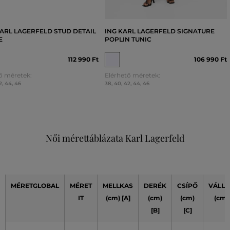
ARL LAGERFELD STUD DETAIL
ING KARL LAGERFELD SIGNATURE
E
POPLIN TUNIC
112 990 Ft
106 990 Ft
ő méretek:
Elérhető méretek:
2
,
44
,
46
38
,
40
,
42
,
44
,
46
Női mérettáblázata Karl Lagerfeld
MÉRETGLOBAL
MÉRET
MELLKAS
DERÉK
CSÍPŐ
VÁLLA
IT
(cm) [A]
(cm)
(cm)
(cm)
[B]
[C]