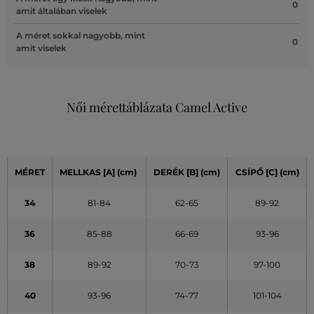
0
amit általában viselek
A méret sokkal nagyobb, mint
0
amit viselek
Női mérettáblázata Camel Active
MÉRET
MELLKAS
[A]
(cm)
DERÉK
[B] (cm)
CSÍPŐ
[C] (cm)
34
81-84
62-65
89-92
36
85-88
66-69
93-96
38
89-92
70-73
97-100
40
93-96
74-77
101-104