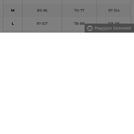
M
89-96
70-77
97-104
L
97-107
78-88
105-115
Hagyjon üzenetet
XL
108-119
89-100
116-127
XXL
120-132
101-113
128-140
A táblázatban feltüntetett adatok tájékoztató jellegűek
Hogyan mérjem le méreteimet helyesen?