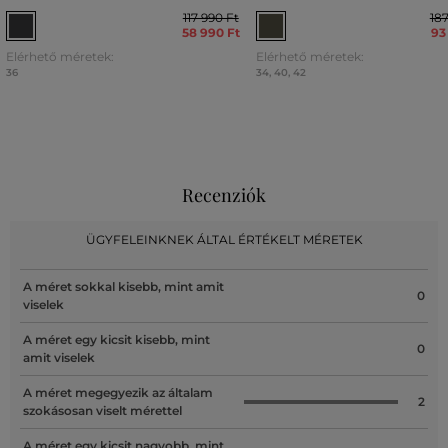
117 990 Ft
187
58 990 Ft
93
Elérhető méretek:
Elérhető méretek:
36
34
,
40
,
42
Recenziók
ÜGYFELEINKNEK ÁLTAL ÉRTÉKELT MÉRETEK
A méret sokkal kisebb, mint amit
0
viselek
A méret egy kicsit kisebb, mint
0
amit viselek
A méret megegyezik az általam
2
szokásosan viselt mérettel
A méret egy kicsit nagyobb, mint