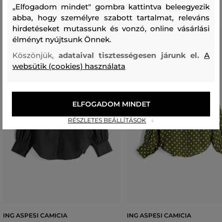
„Elfogadom mindet" gombra kattintva beleegyezik
abba, hogy személyre szabott tartalmat, releváns
hirdetéseket mutassunk és vonzó, online vásárlási
élményt nyújtsunk Önnek.
Köszönjük,
adataival tisztességesen járunk el.
A
websütik (cookies) használata
ELFOGADOM MINDET
RÉSZLETES BEÁLLÍTÁSOK
ING ASPESI CAMICIA
ING ASPESI CAMICIA