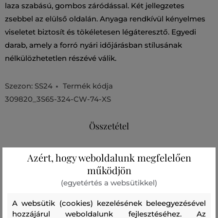
laza szabású, gombos záródással. Két jellegzetes
zsebbel az elülső oldalán. Anyaga rendkívül kényelmes
viseletet biztosít és tökéletesen légáteresztő. Egyedi
darab, amely a forró nyári időjárásban stílusának
nélkülözhetetlen részévé válik.
Szezon: SS24
Termék kódja
309820_3S65-324-CW-74-XS
Összetétel
Azért, hogy weboldalunk megfelelően
felső anyag
működjön
PAMUT
100 %
(egyetértés a websütikkel)
A websütik (cookies) kezelésének beleegyezésével
Ajánlott termékek
hozzájárul weboldalunk fejlesztéséhez. Az