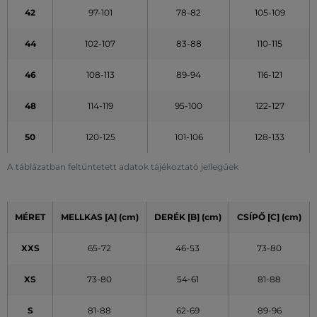
42
97-101
78-82
105-109
44
102-107
83-88
110-115
46
108-113
89-94
116-121
48
114-119
95-100
122-127
50
120-125
101-106
128-133
A táblázatban feltüntetett adatok tájékoztató jellegűek
MÉRET
MELLKAS [A] (cm)
DERÉK [B] (cm)
CSÍPŐ [C] (cm)
XXS
65-72
46-53
73-80
XS
73-80
54-61
81-88
S
81-88
62-69
89-96