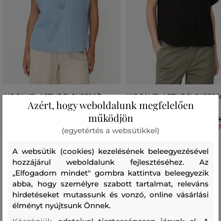
ING CAMEL ACTIVE BLOUSES 1/2
ING CAMEL ACTIVE BLOUSES 1
Azért, hogy weboldalunk megfelelően
SLEEVES
SLEEVES
működjön
38 990 Ft
38
27 290 Ft
27
(egyetértés a websütikkel)
Elérhető méretek:
Elérhető méretek:
XS
,
S
,
M
,
L
,
XL
+1 további
XXS
,
XS
,
S
,
M
,
L
A websütik (cookies) kezelésének beleegyezésével
hozzájárul weboldalunk fejlesztéséhez. Az
„Elfogadom mindet" gombra kattintva beleegyezik
abba, hogy személyre szabott tartalmat, releváns
hirdetéseket mutassunk és vonzó, online vásárlási
Recenziók
élményt nyújtsunk Önnek.
ÜGYFELEINKNEK ÁLTAL ÉRTÉKELT MÉRETEK