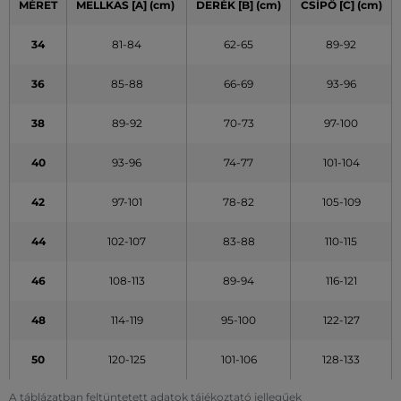
MÉRET
MELLKAS
[A]
(cm)
DERÉK
[B] (cm)
CSÍPŐ
[C] (cm)
34
81-84
62-65
89-92
36
85-88
66-69
93-96
38
89-92
70-73
97-100
40
93-96
74-77
101-104
42
97-101
78-82
105-109
44
102-107
83-88
110-115
46
108-113
89-94
116-121
48
114-119
95-100
122-127
50
120-125
101-106
128-133
A táblázatban feltüntetett adatok tájékoztató jellegűek