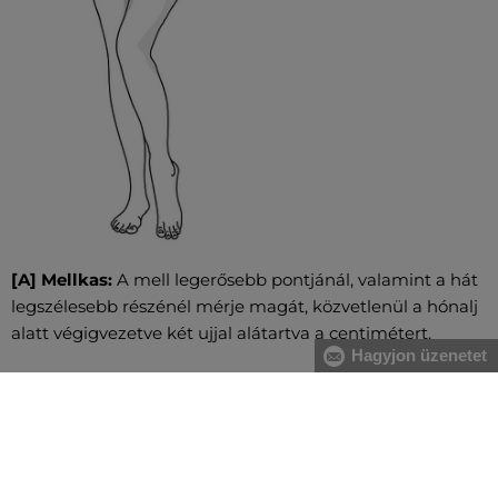
[A] Mellkas:
A mell legerősebb pontjánál, valamint a hát
legszélesebb részénél mérje magát, közvetlenül a hónalj
alatt végigvezetve két ujjal alátartva a centimétert.
Hagyjon üzenetet
[B] Derék:
A derékbőséget a köldök magasságában, a
legkeskenyebb résznél vezesse végig, vízszintesen, két
ujjal alátartva a centimétert. Nagyobb has esetében a
gerinc kanyarulatától a has legkiugróbb pontjáig mérje.