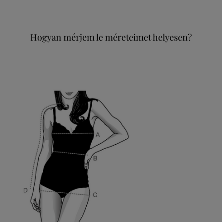
Hogyan mérjem le méreteimet helyesen?