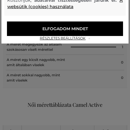
Köszönjük,
adataival tisztességesen járunk el.
A
websütik (cookies) használata
A méret sokkal kisebb, mint amit
0
viselek
ELFOGADOM MINDET
A méret egy kicsit kisebb, mint
0
amit viselek
RÉSZLETES BEÁLLÍTÁSOK
A méret megegyezik az általam
1
szokásosan viselt mérettel
A méret egy kicsit nagyobb, mint
0
amit általában viselek
A méret sokkal nagyobb, mint
0
amit viselek
Női mérettáblázata Camel Active