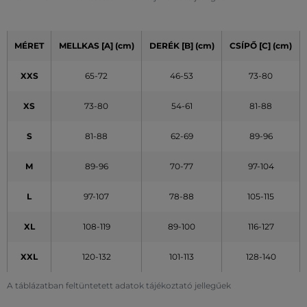
MÉRET
MELLKAS [A] (cm)
DERÉK [B] (cm)
CSÍPŐ [C] (cm)
XXS
65-72
46-53
73-80
XS
73-80
54-61
81-88
S
81-88
62-69
89-96
M
89-96
70-77
97-104
L
97-107
78-88
105-115
XL
108-119
89-100
116-127
XXL
120-132
101-113
128-140
A táblázatban feltüntetett adatok tájékoztató jellegűek