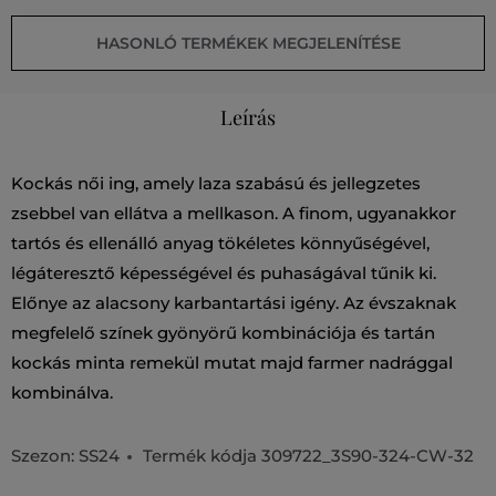
HASONLÓ TERMÉKEK MEGJELENÍTÉSE
Leírás
Kockás női ing, amely laza szabású és jellegzetes
zsebbel van ellátva a mellkason. A finom, ugyanakkor
tartós és ellenálló anyag tökéletes könnyűségével,
légáteresztő képességével és puhaságával tűnik ki.
Előnye az alacsony karbantartási igény. Az évszaknak
megfelelő színek gyönyörű kombinációja és tartán
kockás minta remekül mutat majd farmer nadrággal
kombinálva.
Szezon: SS24
Termék kódja
309722_3S90-324-CW-32