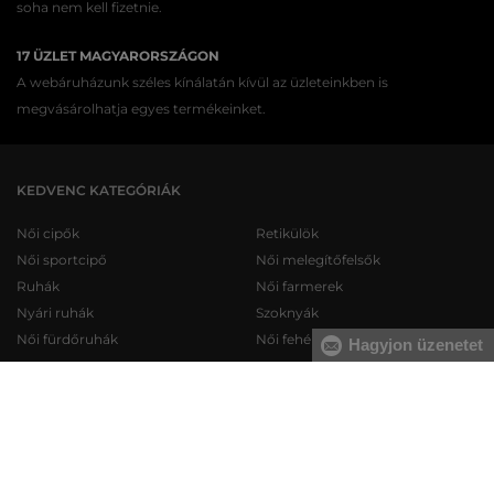
soha nem kell fizetnie.
17 ÜZLET MAGYARORSZÁGON
A webáruházunk széles kínálatán kívül az üzleteinkben is
megvásárolhatja egyes termékeinket.
KEDVENC KATEGÓRIÁK
Női cipők
Retikülök
Női sportcipő
Női melegítőfelsők
Ruhák
Női farmerek
Nyári ruhák
Szoknyák
Női fürdőruhák
Női fehérneműk
Hagyjon üzenetet
Férfi cipők
Férfi melegítőfelsők
Férfi sportcipő
Férfi melegítőnadrágok
Férfi farmerek
Férfi pulóverek
Férfi rövidnadrágok
Férfi ingek
Férfi fehérneműk
Férfi trikók