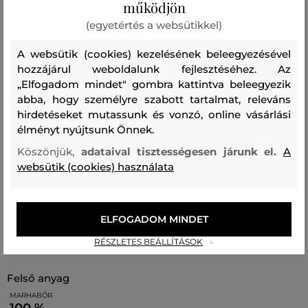
működjön
oldalán több kártyatartó rekesszel. A kiváló
(egyetértés a websütikkel)
anyagösszetétel sima marhabőrből készült, amely
erősségével, ellenállóságával, de rendkívüli puhaságával
A websütik (cookies) kezelésének beleegyezésével
hozzájárul weboldalunk fejlesztéséhez. Az
tűnik ki. Egy eredeti ajándék és egy
„Elfogadom mindet" gombra kattintva beleegyezik
összetéveszthetetlenül stílusos kiegészítő minden Karl
abba, hogy személyre szabott tartalmat, releváns
Lagerfeld márkát kedvelő számára.
hirdetéseket mutassunk és vonzó, online vásárlási
élményt nyújtsunk Önnek.
Méretek: 10 x 7 cm
Köszönjük,
adataival tisztességesen járunk el.
A
websütik (cookies) használata
Szezon: SS26
Termék kódja
B2W32040-326-KC-999-0
ELFOGADOM MINDET
Összetétel
RÉSZLETES BEÁLLÍTÁSOK
felső anyag
MARHABŐR