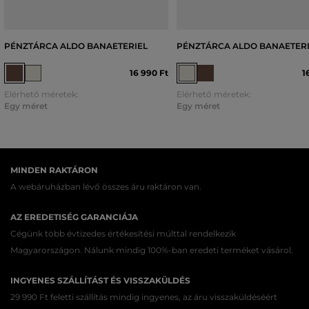
PÉNZTÁRCA ALDO BANAETERIEL
PÉNZTÁRCA ALDO BANAETER
16 990 Ft
1
Elérhető méretek:
Elérhető méretek:
Egy méret
Egy méret
MINDEN RAKTÁRON
A webáruházban lévő összes áru raktáron van.
AZ EREDETISÉG GARANCIÁJA
Cégünk több évtizedes értékesítési múlttal rendelkezik
Magyarországon. Nálunk mindig 100%-ban eredeti terméket vásárol.
INGYENES SZÁLLÍTÁST ÉS VISSZAKÜLDÉS
29 990 Ft feletti szállítás mindig ingyenes, az áru visszaküldéséért