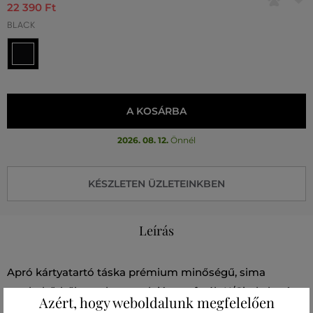
22 390 Ft
BLACK
A KOSÁRBA
2026. 08. 12.
Önnél
KÉSZLETEN ÜZLETEINKBEN
Leírás
Apró kártyatartó táska prémium minőségű, sima
marhabőrből, amelyet az elején perforált K/Circle logó
Azért, hogy weboldalunk megfelelően
díszít. Egyszínű dizájnja lapos felső zsebbel kiegészül,