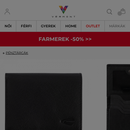
NŐI
FÉRFI
GYEREK
HOME
OUTLET
MÁRKÁK
FARMEREK -50% >>
PÉNZTÁRCÁK