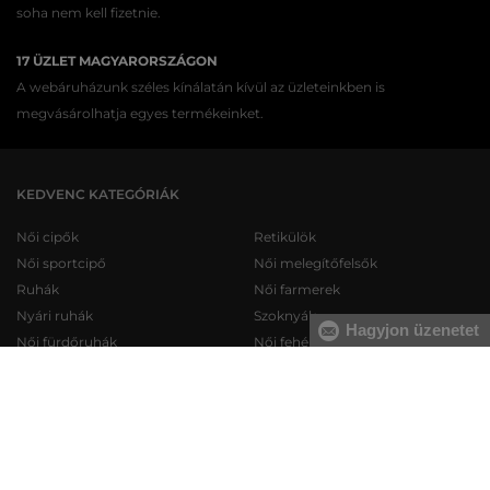
soha nem kell fizetnie.
17 ÜZLET MAGYARORSZÁGON
A webáruházunk széles kínálatán kívül az üzleteinkben is
megvásárolhatja egyes termékeinket.
KEDVENC KATEGÓRIÁK
Női cipők
Retikülök
Női sportcipő
Női melegítőfelsők
Ruhák
Női farmerek
Nyári ruhák
Szoknyák
Hagyjon üzenetet
Női fürdőruhák
Női fehérneműk
Férfi cipők
Férfi melegítőfelsők
Férfi sportcipő
Férfi melegítőnadrágok
Férfi farmerek
Férfi pulóverek
Férfi rövidnadrágok
Férfi ingek