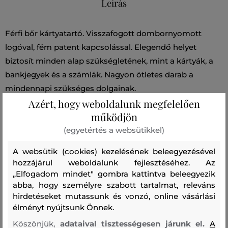
Leírás
Férfi bőr kártyatartó. Visszafogott dombornyomott
logóval, fém patent kapcsolással. Elegendő helyet
biztosít minden alap szükségletének, mint a kártyák, a
bankjegyek és a számlák. Nagyon ötletes darab a
mindennapi szükséges dolgainak.
Azért, hogy weboldalunk megfelelően
Méretek: 10 x 8,5 x 1,5 cm
működjön
(egyetértés a websütikkel)
Szezon: BAS
Termék kódja
291_701-BAS-CC-60
A websütik (cookies) kezelésének beleegyezésével
hozzájárul weboldalunk fejlesztéséhez. Az
Összetétel
„Elfogadom mindet" gombra kattintva beleegyezik
abba, hogy személyre szabott tartalmat, releváns
hirdetéseket mutassunk és vonzó, online vásárlási
felső anyag
élményt nyújtsunk Önnek.
BŐR
100 %
Köszönjük,
adataival tisztességesen járunk el.
A