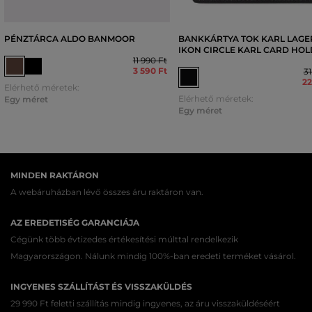
PÉNZTÁRCA ALDO BANMOOR
BANKKÁRTYA TOK KARL LAGE
IKON CIRCLE KARL CARD HO
11 990 Ft
3 590 Ft
31
22
Elérhető méretek:
Elérhető méretek:
Egy méret
Egy méret
MINDEN RAKTÁRON
A webáruházban lévő összes áru raktáron van.
AZ EREDETISÉG GARANCIÁJA
Cégünk több évtizedes értékesítési múlttal rendelkezik
Magyarországon. Nálunk mindig 100%-ban eredeti terméket vásárol.
INGYENES SZÁLLÍTÁST ÉS VISSZAKÜLDÉS
29 990 Ft feletti szállítás mindig ingyenes, az áru visszaküldéséért