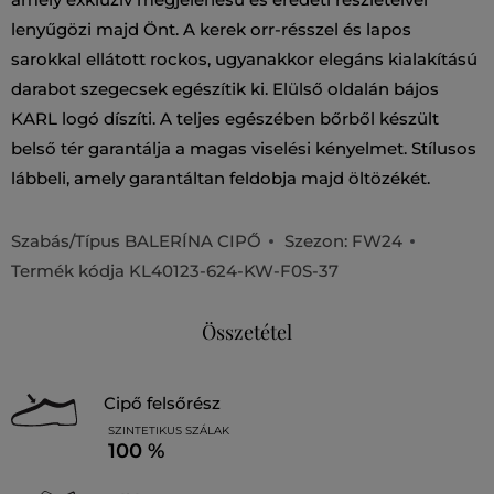
lenyűgözi majd Önt. A kerek orr-résszel és lapos
sarokkal ellátott rockos, ugyanakkor elegáns kialakítású
darabot szegecsek egészítik ki. Elülső oldalán bájos
KARL logó díszíti. A teljes egészében bőrből készült
belső tér garantálja a magas viselési kényelmet. Stílusos
lábbeli, amely garantáltan feldobja majd öltözékét.
Szabás/Típus
BALERÍNA CIPŐ
Szezon: FW24
Termék kódja
KL40123-624-KW-F0S-37
Összetétel
cipő felsőrész
SZINTETIKUS SZÁLAK
100 %