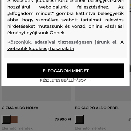
A websütik (cookies) kezelésének beleegyezésével
hozzájárul weboldalunk fejlesztéséhez. Az
„Elfogadom mindet" gombra kattintva beleegyezik
abba, hogy személyre szabott tartalmat, releváns
hirdetéseket mutassunk és vonzó, online vásárlási
élményt nyújtsunk Önnek.
Köszönjük,
adataival tisztességesen járunk el.
A
websütik (cookies) használata
ELFOGADOM MINDET
RÉSZLETES BEÁLLÍTÁSOK
CIZMA ALDO NOLYA
BOKACIPŐ ALDO REBEL
73 990 Ft
5
Elérhető méretek:
Elérhető méretek: