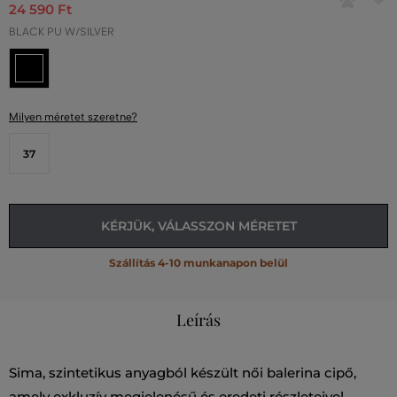
24 590 Ft
BLACK PU W/SILVER
Milyen méretet szeretne?
37
KÉRJÜK, VÁLASSZON MÉRETET
Szállítás 4-10 munkanapon belül
Leírás
Sima, szintetikus anyagból készült női balerina cipő,
amely exkluzív megjelenésű és eredeti részleteivel