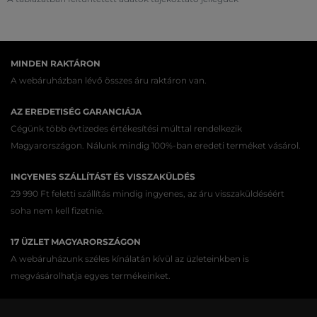
MINDEN RAKTÁRON
A webáruházban lévő összes áru raktáron van.
AZ EREDETISÉG GARANCIÁJA
Cégünk több évtizedes értékesítési múlttal rendelkezik
Magyarországon. Nálunk mindig 100%-ban eredeti terméket vásárol.
INGYENES SZÁLLÍTÁST ÉS VISSZAKÜLDÉS
29 990 Ft feletti szállítás mindig ingyenes, az áru visszaküldéséért
soha nem kell fizetnie.
17 ÜZLET MAGYARORSZÁGON
A webáruházunk széles kínálatán kívül az üzleteinkben is
megvásárolhatja egyes termékeinket.