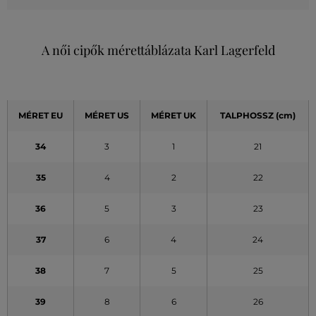
A női cipők mérettáblázata Karl Lagerfeld
MÉRET EU
MÉRET US
MÉRET UK
TALPHOSSZ (cm)
34
3
1
21
35
4
2
22
36
5
3
23
37
6
4
24
38
7
5
25
39
8
6
26