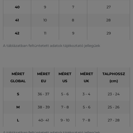
40
9
7
27
41
10
8
28
42
11
9
29
A táblázatban feltüntetett adatok tájékoztató jellegűek
MÉRET
MÉRET
MÉRET
MÉRET
TALPHOSSZ
GLOBAL
EU
US
UK
(cm)
S
36 - 37
5 - 6
3 - 4
23 - 24
M
38 - 39
7 - 8
5 - 6
25 - 26
L
40- 41
9 - 10
7 - 8
27 - 28
A táblázatban feltüntetett adatok tájékoztató jellegűek