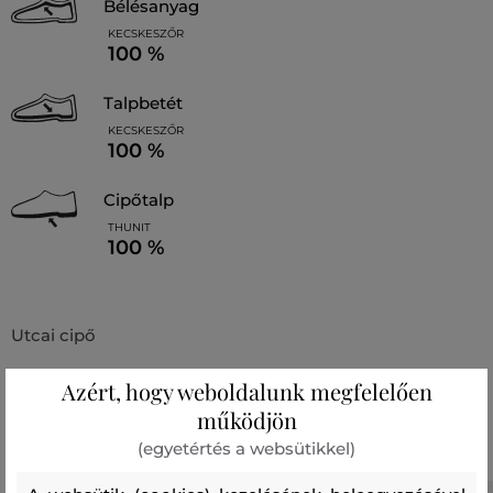
bélésanyag
KECSKESZŐR
100 %
talpbetét
KECSKESZŐR
100 %
cipőtalp
THUNIT
100 %
Utcai cipő
Azért, hogy weboldalunk megfelelően
Ajánlott termékek
működjön
(egyetértés a websütikkel)