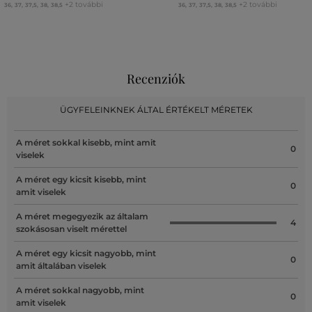
+2 további
+2 további
36
,
37
,
37,5
,
38
,
38,5
36
,
37
,
37,5
,
38
,
38,5
Recenziók
ÜGYFELEINKNEK ÁLTAL ÉRTÉKELT MÉRETEK
A méret sokkal kisebb, mint amit
0
viselek
A méret egy kicsit kisebb, mint
0
amit viselek
A méret megegyezik az általam
4
szokásosan viselt mérettel
A méret egy kicsit nagyobb, mint
0
amit általában viselek
A méret sokkal nagyobb, mint
0
amit viselek