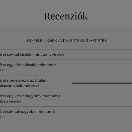
Recenziók
ÜGYFELEINKNEK ÁLTAL ÉRTÉKELT MÉRETEK
ret sokkal kisebb, mint amit viselek
ret egy kicsit kisebb, mint amit
lek
ret megegyezik az általam
ásosan viselt mérettel
ret egy kicsit nagyobb, mint amit
lában viselek
ret sokkal nagyobb, mint amit
lek