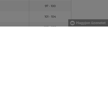
97 - 100
101 - 104
Hagyjon üzenetet
105 - 108
esen?