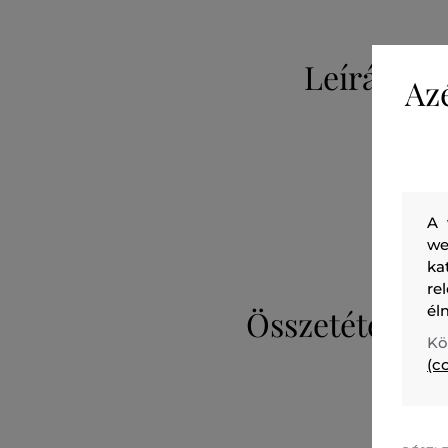
Leírás
Az
A 
we
ka
re
él
Összetétel
Kö
(c