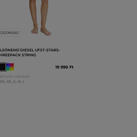
ÚJDONSÁG
LSÓNEMŰ DIESEL UFST-STARS-
HREEPACK STRING
19 990 Ft
lérhető méretek:
XS
,
XS
,
S
,
M
,
L