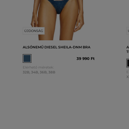
ÚJDONSÁG
ALSÓNEMŰ DIESEL SHEILA-DNM BRA
A
T
39 990 Ft
Elérhető méretek:
E
32B
,
34B
,
36B
,
38B
X