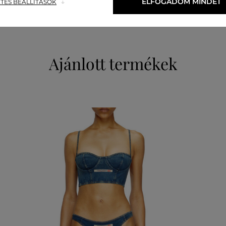
ELFOGADOM MINDET
TES BEÁLLÍTÁSOK
Ajánlott termékek