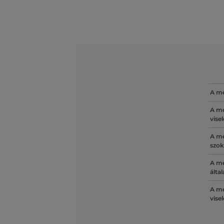
A mé
A mé
vise
A mé
szok
A mé
álta
A mé
vise