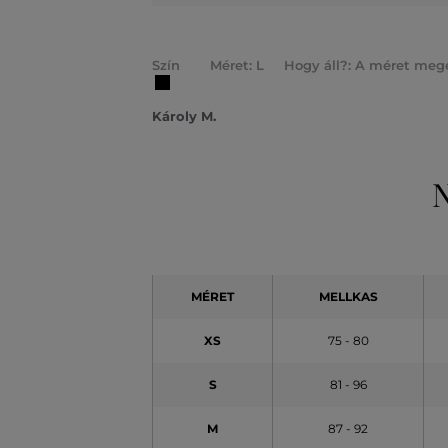
Szín
Méret: L
Hogy áll?: A méret mege
Károly M.
N
MÉRET
MELLKAS
XS
75 - 80
S
81 - 96
M
87 - 92