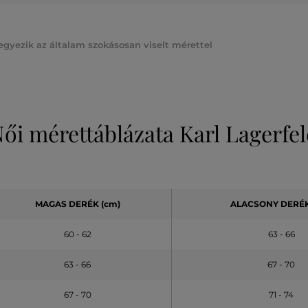
gyezik az általam szokásosan viselt mérettel
ői mérettáblázata Karl Lagerfe
MAGAS DERÉK (cm)
ALACSONY DERÉK
60 - 62
63 - 66
63 - 66
67 - 70
67 - 70
71 - 74