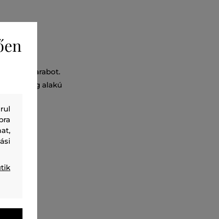
ően
ndennapi darabot.
y háromszög alakú
rul
bra
at,
ási
tik