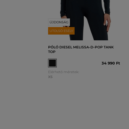
ÚJDONSÁG
UTOLSÓ ESÉLY
PÓLÓ DIESEL MELISSA-D-POP TANK
TOP
34 990 Ft
Elérhető méretek:
XS