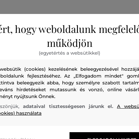
ért, hogy weboldalunk megfelel
működjön
A fényűző szatén csábító kiegészítővé varázsolja ezt a mi
(egyetértés a websütikkel)
Párosítsa egy hosszú fazonú szatén melltartóval vagy eg
melltartóval a tökéletesen romantikus kombinációért.
websütik (cookies) kezelésének beleegyezésével hozzájá
boldalunk fejlesztéséhez. Az „Elfogadom mindet" gom
Szezon: PS23
Termék kódja
230W2123-722-KU-150
ttintva beleegyezik abba, hogy személyre szabott tartalm
leváns hirdetéseket mutassunk és vonzó, online vásárl
ményt nyújtsunk Önnek.
szönjük,
adataival tisztességesen járunk el.
A websü
ookies) használata
felső anyag
POLIÉSZTER
NEJLON/POLIAMID
ELASZTÁN