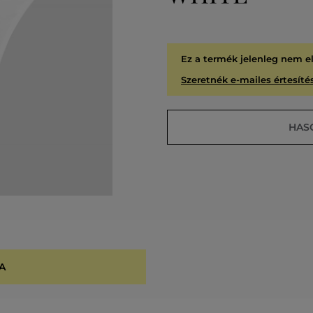
Ez a termék jelenleg nem e
Szeretnék e-mailes értesítés
HAS
A
KIÁR