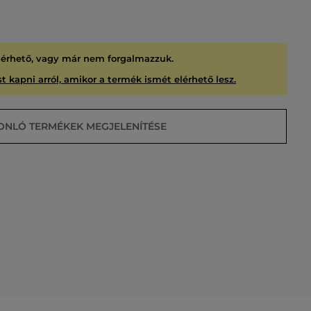
lérhető, vagy már nem forgalmazzuk.
t kapni arról, amikor a termék ismét elérhető lesz.
ONLÓ TERMÉKEK MEGJELENÍTÉSE
USÍTVA