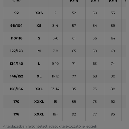
(cm)
(cm)
(cm)
(cm)
L
92
XXS
2
52
50
53
98/104
XS
3-4
57
54
59
110/116
S
5-6
61
56
64
122/128
M
7-8
65
58
69
134/140
L
9-10
71
63
74
146/152
XL
11-12
77
68
80
158/164
XXL
13-14
85
73
88
170
XXXL
15
89
75
92
176
XXXL
16+
92
77
95
A táblázatban feltüntetett adatok tájékoztató jellegűek