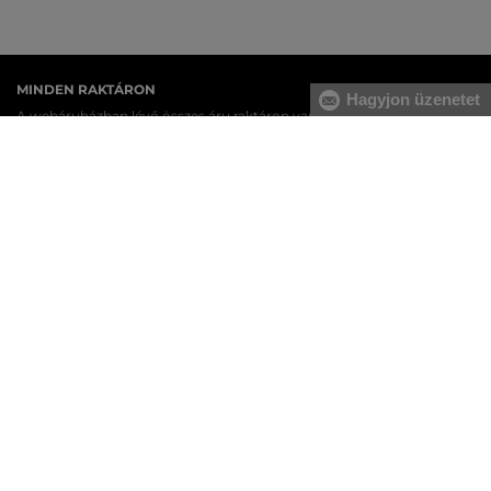
MINDEN RAKTÁRON
Hagyjon üzenetet
A webáruházban lévő összes áru raktáron van.
AZ EREDETISÉG GARANCIÁJA
Cégünk több évtizedes értékesítési múlttal rendelkezik
Magyarországon. Nálunk mindig 100%-ban eredeti terméket vásárol.
INGYENES SZÁLLÍTÁST ÉS VISSZAKÜLDÉS
29 990 Ft feletti szállítás mindig ingyenes, az áru visszaküldéséért
soha nem kell fizetnie.
17 ÜZLET MAGYARORSZÁGON
A webáruházunk széles kínálatán kívül az üzleteinkben is
megvásárolhatja egyes termékeinket.