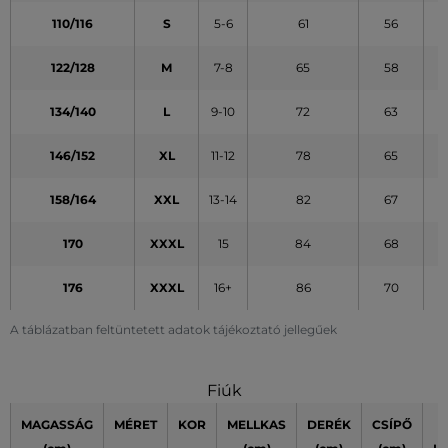
110/116
S
5-6
61
56
122/128
M
7-8
65
58
134/140
L
9-10
72
63
146/152
XL
11-12
78
65
158/164
XXL
13-14
82
67
170
XXXL
15
84
68
176
XXXL
16+
86
70
A táblázatban feltüntetett adatok tájékoztató jellegűek
Fiúk
MAGASSÁG
MÉRET
KOR
MELLKAS
DERÉK
CSÍPŐ