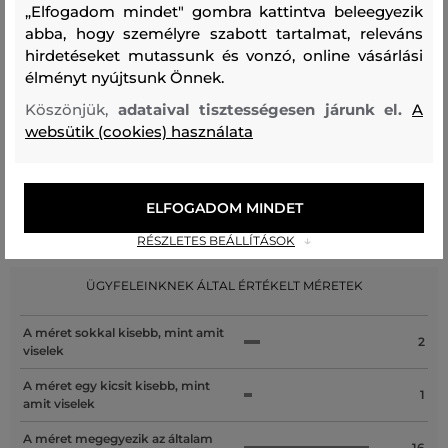
„Elfogadom mindet" gombra kattintva beleegyezik
Kezelési útmutató
abba, hogy személyre szabott tartalmat, releváns
hirdetéseket mutassunk és vonzó, online vásárlási
élményt nyújtsunk Önnek.
MOSÁS
FEHÉRÍTÉS
SZÁRÍTÁS
VASALÁS
TISZTÍTÁS
Köszönjük,
adataival tisztességesen járunk el.
A
websütik (cookies) használata
ELFOGADOM MINDET
Recenziók
RÉSZLETES BEÁLLÍTÁSOK
ÜGYFELEINKNEK ÁLTAL ÉRTÉKELT MÉRETEK
A méret sokkal kisebb, mint amit
2
viselek
A méret egy kicsit kisebb, mint
1
amit viselek
A méret megegyezik az általam
16