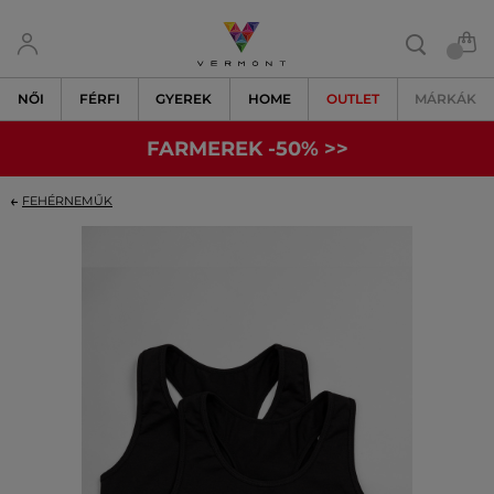
NŐI
FÉRFI
GYEREK
HOME
OUTLET
MÁRKÁK
FARMEREK -50% >>
FEHÉRNEMŰK