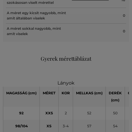
szokásosan viselt mérettel
A méret egy kicsit nagyobb, mint
0
amit általában viselek
A méret sokkal nagyobb, mint
0
amit viselek
Gyerek mérettáblázat
Lányok
MAGASSÁG
(cm)
MÉRET
KOR
MELLKAS
(cm)
DERÉK
C
(cm)
(
92
XXS
2
52
50
98/104
XS
3-4
57
54