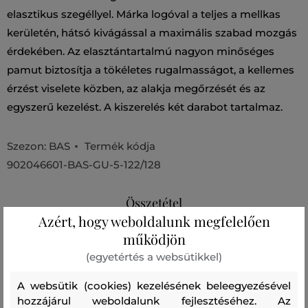
elasztikus szegéllyel. Márka logóval a teljes a mellkas
kerületén, hátsó kivágással a maximális szabad mozgás
érdekében. Az elasztántartalmú nagyon minőséges
pamut biztosítja a tökéletes rugalmasságot, a kellemes
érzést viselete közben, az alakja megőrzését és az
egyszerű kezelést. A kiszerelés két darabot tartalmaz.
Szezon: BAS
Termék kódja
902046601-BAS-GU-5-122/128
Összetétel
Azért, hogy weboldalunk megfelelően
működjön
felső anyag
(egyetértés a websütikkel)
PAMUT
ELASZTÁN
95 %
5 %
A websütik (cookies) kezelésének beleegyezésével
hozzájárul weboldalunk fejlesztéséhez. Az