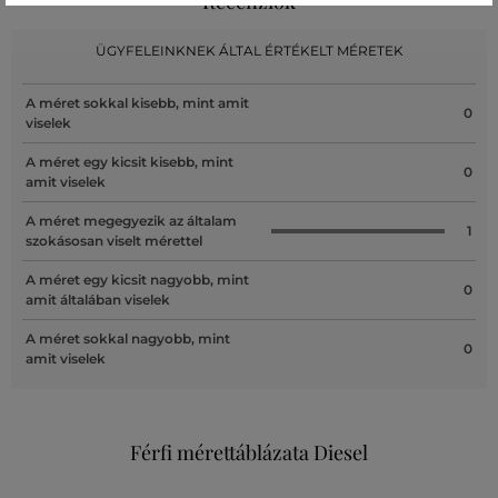
Recenziók
ÜGYFELEINKNEK ÁLTAL ÉRTÉKELT MÉRETEK
A méret sokkal kisebb, mint amit
0
viselek
A méret egy kicsit kisebb, mint
0
amit viselek
A méret megegyezik az általam
1
szokásosan viselt mérettel
A méret egy kicsit nagyobb, mint
0
amit általában viselek
A méret sokkal nagyobb, mint
0
amit viselek
Férfi mérettáblázata Diesel