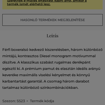
Szeretnék e-mailes értesítést kapni arról, amikor a
termék ismét elérhető lesz.
HASONLÓ TERMÉKEK MEGJELENÍTÉSE
Leírás
Férfi boxeralsó kedvező kiszerelésben, három különböző
mintájú, kontrasztos Diesel monogram motívummal
díszítve. A klasszikus szabást rugalmas derékpánt
egészíti ki. A prémium pamut és elasztán ideális arányú
keveréke maximális viselési kényelmet és könnyű
karbantartást garantál. A csomag három darabot
tartalmaz különböző színkombinációkban.
Szezon: SS23
Termék kódja