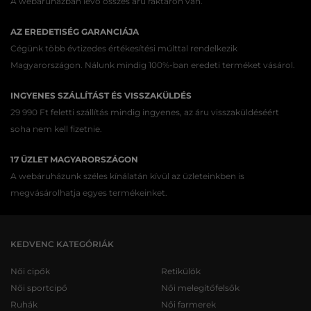
A webáruházban lévő összes áru raktáron van.
AZ EREDETISÉG GARANCIÁJA
Cégünk több évtizedes értékesítési múlttal rendelkezik
Magyarországon. Nálunk mindig 100%-ban eredeti terméket vásárol.
INGYENES SZÁLLÍTÁST ÉS VISSZAKÜLDÉS
29 990 Ft feletti szállítás mindig ingyenes, az áru visszaküldéséért
soha nem kell fizetnie.
17 ÜZLET MAGYARORSZÁGON
A webáruházunk széles kínálatán kívül az üzleteinkben is
megvásárolhatja egyes termékeinket.
KEDVENC KATEGÓRIÁK
Női cipők
Retikülök
Női sportcipő
Női melegítőfelsők
Ruhák
Női farmerek