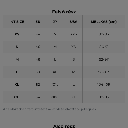
Felső rész
INT SIZE
EU
JP
USA
MELLKAS (cm)
XS
44
S
XXS
80-85
S
46
M
XS
86-91
M
48
L
S
92-97
L
50
XL
M
98-103
XL
52
XXL
L
104-109
XXL
54
XXXL
XL
110-115
A táblázatban feltüntetett adatok tájékoztató jellegűek
Alsó rész