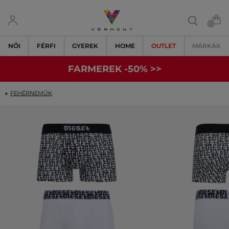
NŐI
FÉRFI
GYEREK
HOME
OUTLET
MÁRKÁK
FARMEREK -50% >>
FEHÉRNEMŰK