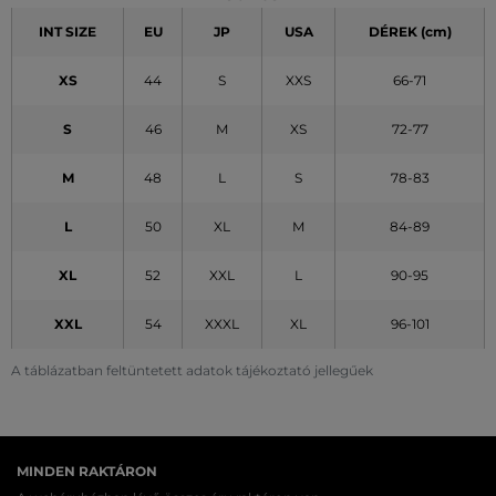
INT SIZE
EU
JP
USA
DÉREK (cm)
XS
44
S
XXS
66-71
S
46
M
XS
72-77
M
48
L
S
78-83
L
50
XL
M
84-89
XL
52
XXL
L
90-95
XXL
54
XXXL
XL
96-101
A táblázatban feltüntetett adatok tájékoztató jellegűek
MINDEN RAKTÁRON