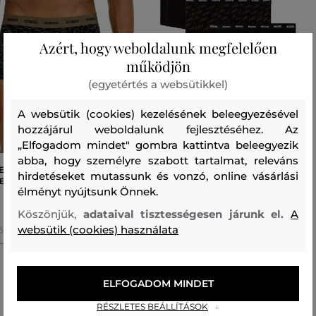
Azért, hogy weboldalunk megfelelően
működjön
(egyetértés a websütikkel)
A websütik (cookies) kezelésének beleegyezésével
hozzájárul weboldalunk fejlesztéséhez. Az
„Elfogadom mindet" gombra kattintva beleegyezik
abba, hogy személyre szabott tartalmat, releváns
EMŰ DIESEL DAMIEN-UTLT-
ALSÓNEMŰ DIESEL DAMIEN-UTLT-
hirdetéseket mutassunk és vonzó, online vásárlási
 BOXER-SHORTS
3PACK BOXER-SHORTS
élményt nyújtsunk Önnek.
22 990 Ft
22 990 Ft
Köszönjük,
adataival tisztességesen járunk el.
A
websütik (cookies) használata
ő méretek:
Elérhető méretek:
L
,
XXL
S
,
M
,
L
,
XL
,
XXL
ELFOGADOM MINDET
RÉSZLETES BEÁLLÍTÁSOK