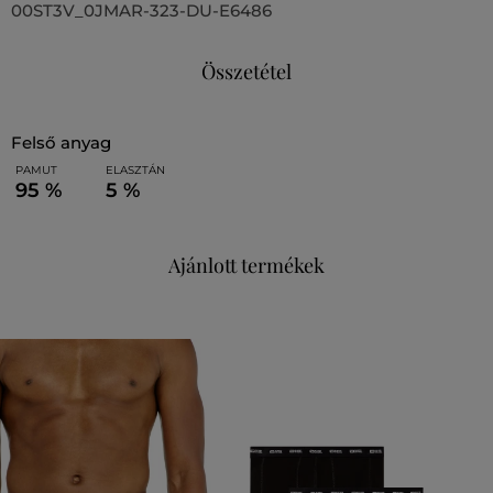
00ST3V_0JMAR-323-DU-E6486
Összetétel
felső anyag
PAMUT
ELASZTÁN
95 %
5 %
Ajánlott termékek