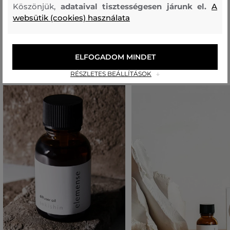
Köszönjük,
adataival tisztességesen járunk el.
A
porcelán
websütik (cookies) használata
Ajánlott termékek
ELFOGADOM MINDET
RÉSZLETES BEÁLLÍTÁSOK