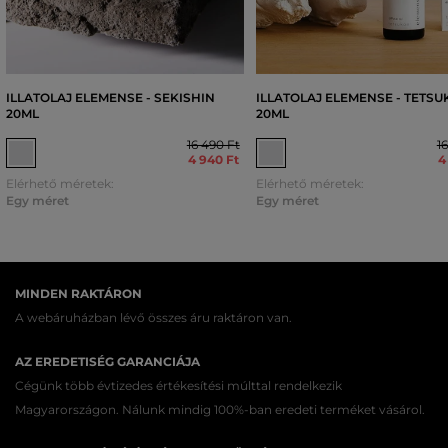
ILLATOLAJ ELEMENSE - SEKISHIN
ILLATOLAJ ELEMENSE - TETS
20ML
20ML
16 490 Ft
1
4 940 Ft
4
Elérhető méretek:
Elérhető méretek:
Egy méret
Egy méret
MINDEN RAKTÁRON
A webáruházban lévő összes áru raktáron van.
AZ EREDETISÉG GARANCIÁJA
Cégünk több évtizedes értékesítési múlttal rendelkezik
Magyarországon. Nálunk mindig 100%-ban eredeti terméket vásárol.