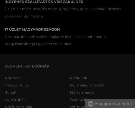
INGYENES SZÁLLÍTÁST ÉS VISSZAKÜLDÉS
29 990 Ft feletti szállítás mindig ingyenes, az áru visszaküldéséért
soha nem kell fizetnie.
17 ÜZLET MAGYARORSZÁGON
A webáruházunk széles kínálatán kívül az üzleteinkben is
megvásárolhatja egyes termékeinket.
KEDVENC KATEGÓRIÁK
Női cipők
Retikülök
Női sportcipő
Női melegítőfelsők
Ruhák
Női farmerek
Nyári ruhák
Szoknyák
Hagyjon üzenetet
Női fürdőruhák
Női fehérneműk
Férfi cipők
Férfi melegítőfelsők
Férfi sportcipő
Férfi melegítőnadrágok
Férfi farmerek
Férfi pulóverek