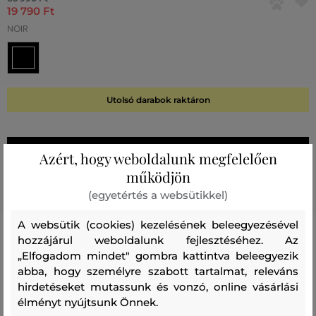
19 790 Ft
NOIR
Utolsó darabok raktáron
A KOSÁRBA
Azért, hogy weboldalunk megfelelően
működjön
Holnapután
Önnél
(egyetértés a websütikkel)
A websütik (cookies) kezelésének beleegyezésével
hozzájárul weboldalunk fejlesztéséhez. Az
Termék kódja
98096-0-HH-5-0
„Elfogadom mindet" gombra kattintva beleegyezik
abba, hogy személyre szabott tartalmat, releváns
hirdetéseket mutassunk és vonzó, online vásárlási
Összetétel
élményt nyújtsunk Önnek.