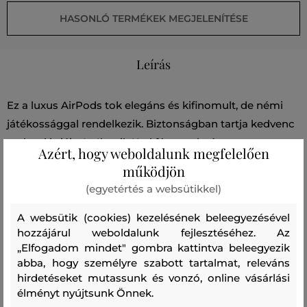
HASONLÓ TERMÉKEK MEGJELENÍTÉSE
Leírás
Ez a luxus AirPods tok elegáns és kifinomult, de némi
játékossággal rendelkezik. Biztonságban tartja kedvenc
technológiáit. Az Ikonik Karl fém nyakpánt a
Azért, hogy weboldalunk megfelelően
kapcsoláson továbbfejleszti ennek az alapvető utazási
működjön
kiegészítőnek a funkcionalitását.
(egyetértés a websütikkel)
A websütik (cookies) kezelésének beleegyezésével
Szezon: SS23
Termék kódja
230W3239-323-KC-999
hozzájárul weboldalunk fejlesztéséhez. Az
„Elfogadom mindet" gombra kattintva beleegyezik
Összetétel
abba, hogy személyre szabott tartalmat, releváns
hirdetéseket mutassunk és vonzó, online vásárlási
élményt nyújtsunk Önnek.
felső anyag