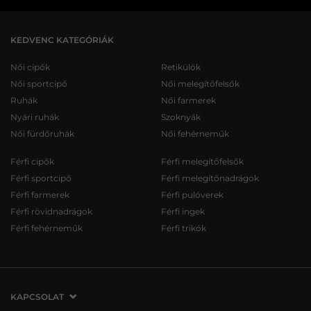
KEDVENC KATEGÓRIÁK
Női cipők
Retikülök
Női sportcipő
Női melegítőfelsők
Ruhák
Női farmerek
Nyári ruhák
Szoknyák
Női fürdőruhák
Női fehérneműk
Férfi cipők
Férfi melegítőfelsők
Férfi sportcipő
Férfi melegítőnadrágok
Férfi farmerek
Férfi pulóverek
Férfi rövidnadrágok
Férfi ingek
Férfi fehérneműk
Férfi trikók
KAPCSOLAT