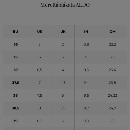
Mérettáblázata ALDO
EU
US
UK
IN
CM
35
5
2
8,8
22,2
36
6
3
9
23
37
6,5
4
9,3
23,4
37,5
7
4,5
9,4
23,8
38
7,5
5
9,6
24,33
38,5
8
5,5
9,7
24,7
39
8,5
6
9,8
25,1