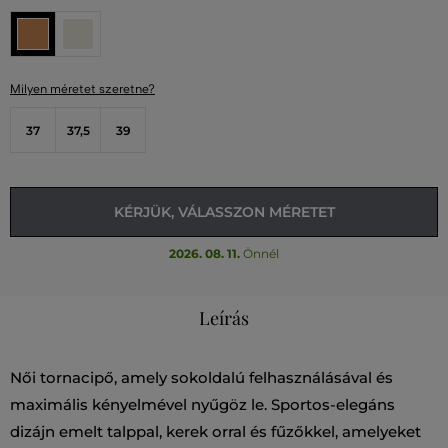
Milyen méretet szeretne?
37
37,5
39
KÉRJÜK, VÁLASSZON MÉRETET
2026. 08. 11.
Önnél
Leírás
Női tornacipő, amely sokoldalú felhasználásával és
maximális kényelmével nyűgöz le. Sportos-elegáns
dizájn emelt talppal, kerek orral és fűzőkkel, amelyeket