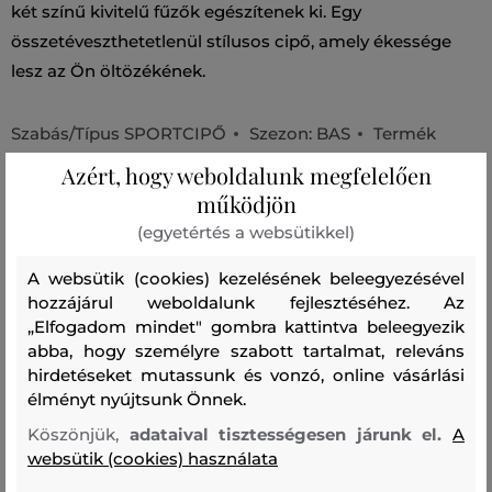
két színű kivitelű fűzők egészítenek ki. Egy
összetéveszthetetlenül stílusos cipő, amely ékessége
lesz az Ön öltözékének.
Szabás/Típus
SPORTCIPŐ
Szezon: BAS
Termék
kódja
14295843-BAS-AW-230
Azért, hogy weboldalunk megfelelően
működjön
Összetétel
(egyetértés a websütikkel)
A websütik (cookies) kezelésének beleegyezésével
cipő felsőrész
hozzájárul weboldalunk fejlesztéséhez. Az
POLIÉSZTER
POLIURETÁN
„Elfogadom mindet" gombra kattintva beleegyezik
80 %
20 %
abba, hogy személyre szabott tartalmat, releváns
hirdetéseket mutassunk és vonzó, online vásárlási
bélésanyag
élményt nyújtsunk Önnek.
ÚJRAHASZNOSÍTOTT POLIÉSZTER
Köszönjük,
adataival tisztességesen járunk el.
A
100 %
websütik (cookies) használata
talpbetét