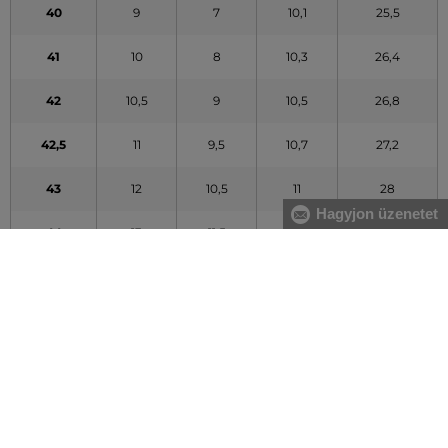
40
9
7
10,1
25,5
41
10
8
10,3
26,4
42
10,5
9
10,5
26,8
42,5
11
9,5
10,7
27,2
43
12
10,5
11
28
Hagyjon üzenetet
44
13
11,5
11,3
28,8
A táblázatban feltüntetett adatok tájékoztató jellegűek
MINDEN RAKTÁRON
A webáruházban lévő összes áru raktáron van.
AZ EREDETISÉG GARANCIÁJA