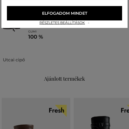
ÚJRAHASZNOSÍTOTT POLIÉSZTER
100 %
ELFOGADOM MINDET
RÉSZLETES BEÁLLÍTÁSOK
cipőtalp
GUMI
100 %
Utcai cipő
Ajánlott termékek