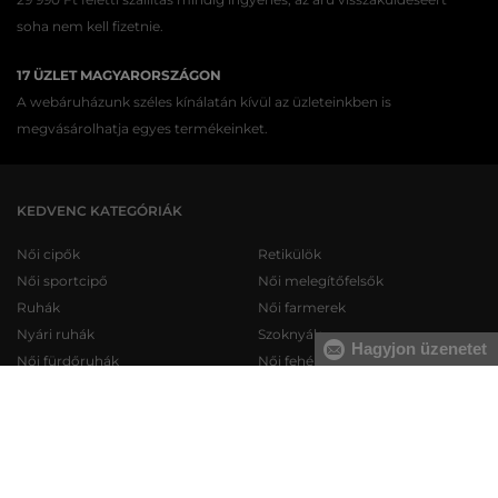
soha nem kell fizetnie.
17 ÜZLET MAGYARORSZÁGON
A webáruházunk széles kínálatán kívül az üzleteinkben is
megvásárolhatja egyes termékeinket.
KEDVENC KATEGÓRIÁK
Női cipők
Retikülök
Női sportcipő
Női melegítőfelsők
Ruhák
Női farmerek
Nyári ruhák
Szoknyák
Hagyjon üzenetet
Női fürdőruhák
Női fehérneműk
Férfi cipők
Férfi melegítőfelsők
Férfi sportcipő
Férfi melegítőnadrágok
Férfi farmerek
Férfi pulóverek
Férfi rövidnadrágok
Férfi ingek