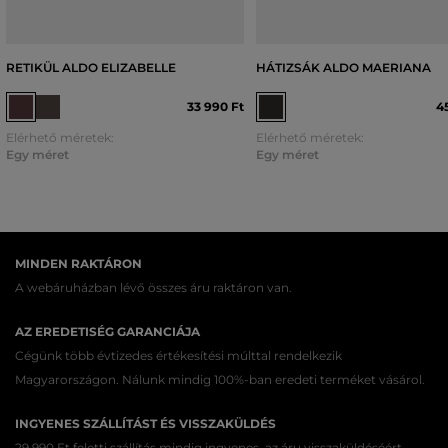
RETIKÜL ALDO ELIZABELLE
HÁTIZSÁK ALDO MAERIANA
33 990 Ft
4
Elérhető méretek:
Elérhető méretek:
Egy méret
Egy méret
MINDEN RAKTÁRON
A webáruházban lévő összes áru raktáron van.
AZ EREDETISÉG GARANCIÁJA
Cégünk több évtizedes értékesítési múlttal rendelkezik
Magyarországon. Nálunk mindig 100%-ban eredeti terméket vásárol.
INGYENES SZÁLLÍTÁST ÉS VISSZAKÜLDÉS
29 990 Ft feletti szállítás mindig ingyenes, az áru visszaküldéséért