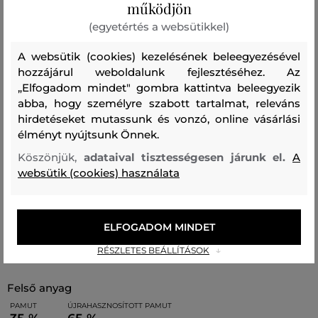
működjön
elülső oldalát kontrasztos KARL Rue St-Guillaume logó
(egyetértés a websütikkel)
díszíti. A tágas belső térben egy lapos zsebbel és egy
logóapplikációval. Tökéletesen stílusos kiegészítőjévé
A websütik (cookies) kezelésének beleegyezésével
hozzájárul weboldalunk fejlesztéséhez. Az
válik nyári öltözékének.
„Elfogadom mindet" gombra kattintva beleegyezik
abba, hogy személyre szabott tartalmat, releváns
Méretek: 33 x 25,5 x 16 cm
hirdetéseket mutassunk és vonzó, online vásárlási
Pánt hossza: 85 - 97 cm
élményt nyújtsunk Önnek.
Köszönjük,
adataival tisztességesen járunk el.
A
websütik (cookies) használata
Szabás/Típus
HAND BAG AND SHOULDER BAG
Szezon: BAS
Termék kódja
A1W50010-BAS-KC-999-0
ELFOGADOM MINDET
Összetétel
RÉSZLETES BEÁLLÍTÁSOK
felső anyag
PAMUT
ÚJRAHASZNOSÍTOTT PAMUT