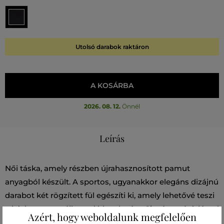
Utolsó darabok raktáron
A KOSÁRBA
2026. 08. 12.
Önnél
Leírás
Női táska, amely részben újrahasznosított pamut
anyagból készült. A sportos, ugyanakkor elegáns dizájnú
darabot két rögzített fül egészíti ki, amely lehetővé teszi
a kézben vagy vállon való hordozást. Cipzáras záródással
Azért, hogy weboldalunk megfelelően
és állítható hosszúságú crossbody pánttal. A táska