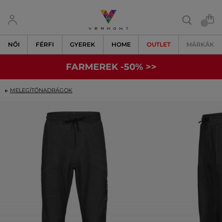
NŐI
FÉRFI
GYEREK
HOME
OUTLET
MÁRKÁK
FARMEREK -50% >>
MELEGÍTŐNADRÁGOK