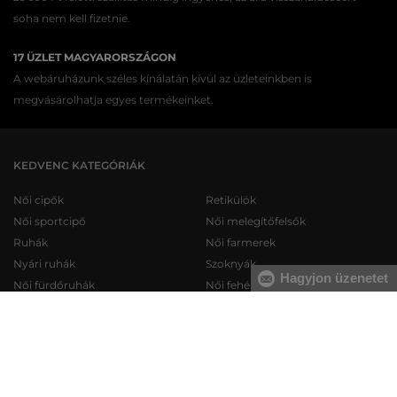
soha nem kell fizetnie.
17 ÜZLET MAGYARORSZÁGON
A webáruházunk széles kínálatán kívül az üzleteinkben is
megvásárolhatja egyes termékeinket.
KEDVENC KATEGÓRIÁK
Női cipők
Retikülök
Női sportcipő
Női melegítőfelsők
Ruhák
Női farmerek
Nyári ruhák
Szoknyák
Hagyjon üzenetet
Női fürdőruhák
Női fehérneműk
Férfi cipők
Férfi melegítőfelsők
Férfi sportcipő
Férfi melegítőnadrágok
Férfi farmerek
Férfi pulóverek
Férfi rövidnadrágok
Férfi ingek