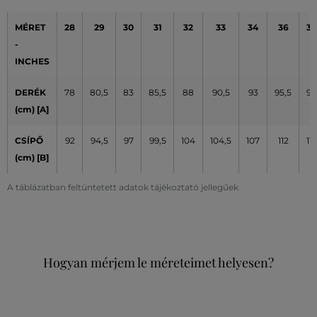
MÉRET
28
29
30
31
32
33
34
36
38
-
INCHES
DERÉK
78
80,5
83
85,5
88
90,5
93
95,5
98
(cm) [A]
CSÍPŐ
92
94,5
97
99,5
104
104,5
107
112
117
(cm) [B]
A táblázatban feltüntetett adatok tájékoztató jellegűek
Hogyan mérjem le méreteimet helyesen?