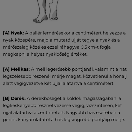
[A] Nyak:
A gallér lemérésekor a centimétert helyezze a
nyak közepére, majd a mutató ujját tegye a nyak és a
mérőszalag közé és ezzel ráhagyva 0,5 cm-t fogja
megkapni a helyes nyakbőség értéket.
[A] Mellkas:
A mell legerősebb pontjánál, valamint a hát
legszélesebb részénél mérje magát, közvetlenül a hónalj
alatt végigvezetve két ujjal alátartva a centimétert.
[B] Derék:
A derékbőséget a köldök magasságában, a
legkeskenyebb résznél vezesse végig, vízszintesen, két
ujjal alátartva a centimétert. Nagyobb has esetében a
gerinc kanyarulatától a has legkiugróbb pontjáig mérje.