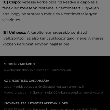
[C] Csípő:
Vezesse körbe oldalról kezdve a csípő és a
fenék legszélesebb részeinél a centimétert. Figyeljen
arra, hogy ne szorosan mérje és a centiméter legyen
vízszintes.
[E] Ujjhossz:
A karöltő legmagasabb pontjától
(vállcsonttól) az alsó kar csuklócsontjáig mérje. A mérés
közben karunkat enyhén hajlítsa be!
MINDEN RAKTÁRON
A webáruházban lévő összes áru raktáron van.
AZ EREDETISÉG GARANCIÁJA
Cégünk több évtizedes értékesítési múlttal rendelkezik
Magyarországon. Nálunk mindig 100%-ban eredeti terméket vásárol.
INGYENES SZÁLLÍTÁST ÉS VISSZAKÜLDÉS
29 990 Ft feletti szállítás mindig ingyenes, az áru visszaküldéséért