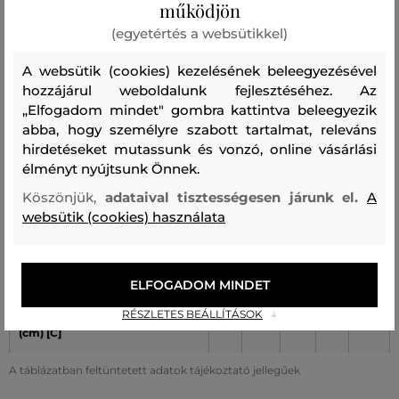
működjön
(egyetértés a websütikkel)
CSÍPŐ (cm)
[B]
95
99
103
107
111
115
A websütik (cookies) kezelésének beleegyezésével
NADRÁG-BELSŐ LÁBHOSSZ
80
81
82
83
84
85
hozzájárul weboldalunk fejlesztéséhez. Az
(cm)
[C]
„Elfogadom mindet" gombra kattintva beleegyezik
abba, hogy személyre szabott tartalmat, releváns
A táblázatban feltüntetett adatok tájékoztató jellegűek
hirdetéseket mutassunk és vonzó, online vásárlási
élményt nyújtsunk Önnek.
MÉRET
S
M
L
XL
XXL
Köszönjük,
adataival tisztességesen járunk el.
A
websütik (cookies) használata
DERÉK (cm) [A]
81
87
93
99
105
CSÍPŐ (cm) [B]
95
101
107
113
120
ELFOGADOM MINDET
NADRÁG-BELSŐ LÁBHOSSZ
80
81,5
83
85
86
RÉSZLETES BEÁLLÍTÁSOK
(cm) [C]
A táblázatban feltüntetett adatok tájékoztató jellegűek