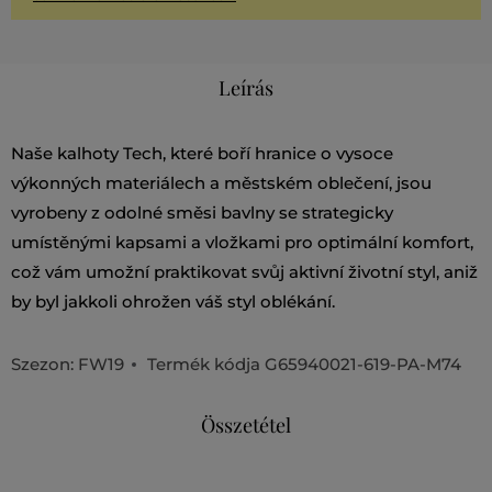
Leírás
Naše kalhoty Tech, které boří hranice o vysoce
výkonných materiálech a městském oblečení, jsou
vyrobeny z odolné směsi bavlny se strategicky
umístěnými kapsami a vložkami pro optimální komfort,
což vám umožní praktikovat svůj aktivní životní styl, aniž
by byl jakkoli ohrožen váš styl oblékání.
Szezon: FW19
Termék kódja
G65940021-619-PA-M74
Összetétel